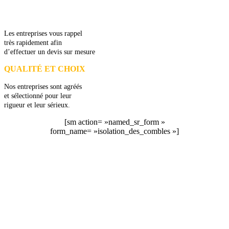
GRATUITS
Les entreprises vous rappel
très rapidement afin
d’effectuer un devis sur mesure
QUALITÉ ET CHOIX
Nos entreprises sont agréés
et sélectionné pour leur
rigueur et leur sérieux.
[sm action= »named_sr_form »
form_name= »isolation_des_combles »]
DEMANDEZ 3 DEVIS GRATUITS
COMPARATIFS EN 5 MINUTES. CLIQUEZ ICI