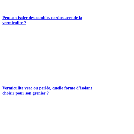
Peut-on isoler des combles perdus avec de la
vermiculite ?
Vermiculite vrac ou perlée, quelle forme d’isolant
choisir pour son grenier ?