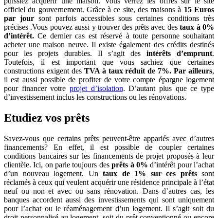
puissiez acquérir une maison. Vous verrez les offres sur le site
officiel du gouvernement. Grâce à ce site, des maisons à
15 Euros
par jour
sont parfois accessibles sous certaines conditions très
précises .Vous pouvez aussi y trouver des prêts avec des
taux à 0%
d’intérêt.
Ce dernier cas est réservé à toute personne souhaitant
acheter une maison neuve. Il existe également des crédits destinés
pour les projets durables. Il s’agit des
intérêts d’emprunt
.
Toutefois, il est important que vous sachiez que certaines
constructions exigent des
TVA à taux réduit de 7%. Par ailleurs
,
il est aussi possible de profiter de votre compte épargne logement
pour financer votre
projet d’isolation
. D’autant plus que ce type
d’investissement inclus les constructions ou les rénovations.
Etudiez vos prêts
Savez-vous que certains prêts peuvent-être appariés avec d’autres
financements? En effet, il est possible de coupler certaines
conditions bancaires sur les financements de projet proposés à leur
clientèle. Ici, on parle toujours des
prêts à 0%
d’intérêt pour l’achat
d’un nouveau logement. Un
taux de 1% sur ces prêts
sont
réclamés à ceux qui veulent acquérir une résidence principale à l’état
neuf ou non et avec ou sans rénovation. Dans d’autres cas, les
banques accordent aussi des investissements qui sont uniquement
pour l’achat ou le réaménagement d’un logement. Il s’agit soit du
droit personnalisé au logement, soit du prêt conventionné ou encore