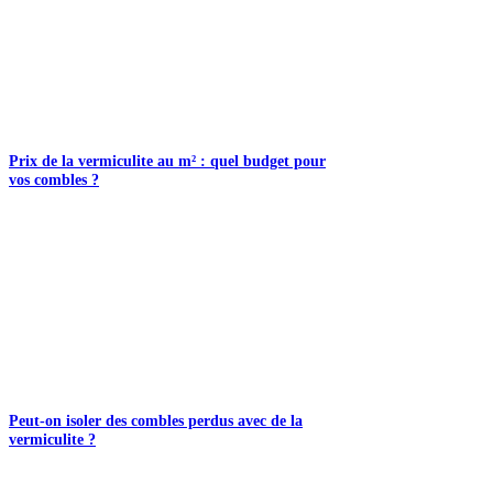
Prix de la vermiculite au m² : quel budget pour
vos combles ?
Peut-on isoler des combles perdus avec de la
vermiculite ?