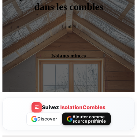
dans les combles
1 juillet
Isolants minces
Suivez
IsolationCombles
Ajouter comme
Discover
source préférée