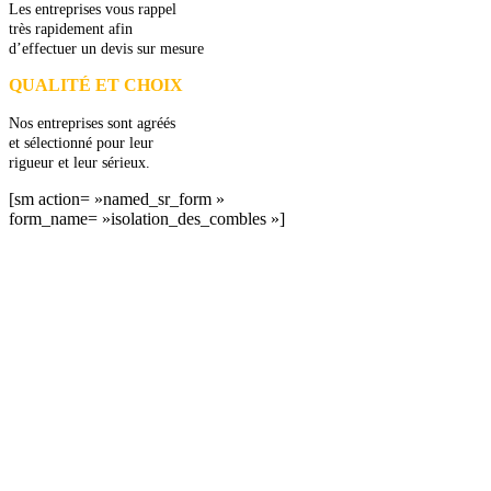
Les entreprises vous rappel
très rapidement afin
d’effectuer un devis sur mesure
QUALITÉ ET CHOIX
Nos entreprises sont agréés
et sélectionné pour leur
rigueur et leur sérieux.
[sm action= »named_sr_form »
form_name= »isolation_des_combles »]
DEMANDEZ 3 DEVIS GRATUITS
COMPARATIFS EN 5 MINUTES. CLIQUEZ ICI