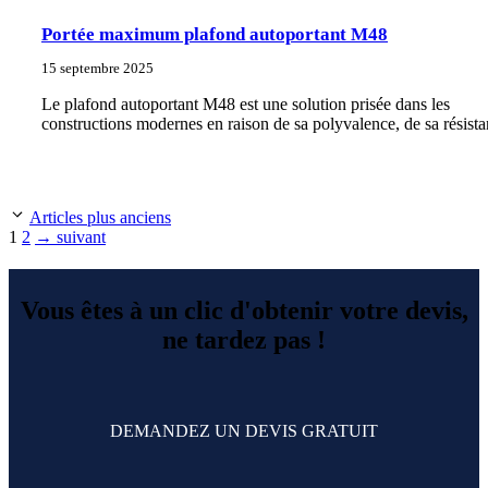
Portée maximum plafond autoportant M48
15 septembre 2025
Le plafond autoportant M48 est une solution prisée dans les
constructions modernes en raison de sa polyvalence, de sa résist
Articles plus anciens
Page
Page
1
2
→
suivant
Vous êtes à un clic d'obtenir votre devis,
ne tardez pas !
DEMANDEZ UN DEVIS GRATUIT