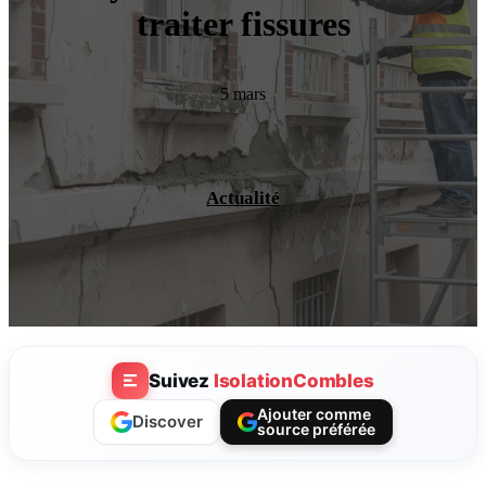
traiter fissures
5 mars
Actualité
Suivez
IsolationCombles
Ajouter comme
Discover
source préférée