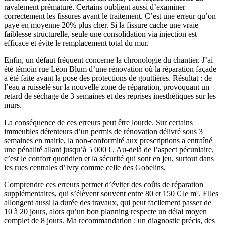
ravalement prématuré. Certains oublient aussi d’examiner
correctement les fissures avant le traitement. C’est une erreur qu’on
paye en moyenne 20% plus cher. Si la fissure cache une vraie
faiblesse structurelle, seule une consolidation via injection est
efficace et évite le remplacement total du mur.
Enfin, un défaut fréquent concerne la chronologie du chantier. J’ai
été témoin rue Léon Blum d’une rénovation où la réparation façade
a été faite avant la pose des protections de gouttières. Résultat : de
l’eau a ruisselé sur la nouvelle zone de réparation, provoquant un
retard de séchage de 3 semaines et des reprises inesthétiques sur les
murs.
La conséquence de ces erreurs peut être lourde. Sur certains
immeubles détenteurs d’un permis de rénovation délivré sous 3
semaines en mairie, la non-conformité aux prescriptions a entraîné
une pénalité allant jusqu’à 5 000 €. Au-delà de l’aspect pécuniaire,
c’est le confort quotidien et la sécurité qui sont en jeu, surtout dans
les rues centrales d’Ivry comme celle des Gobelins.
Comprendre ces erreurs permet d’éviter des coûts de réparation
supplémentaires, qui s’élèvent souvent entre 80 et 150 € le m². Elles
allongent aussi la durée des travaux, qui peut facilement passer de
10 à 20 jours, alors qu’un bon planning respecte un délai moyen
complet de 8 jours. Ma recommandation : un diagnostic précis, des