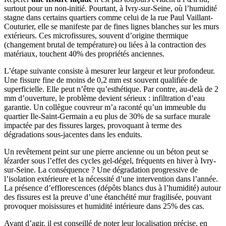
surtout pour un non-initié. Pourtant, à Ivry-sur-Seine, où l’humidité
stagne dans certains quartiers comme celui de la rue Paul Vaillant-
Couturier, elle se manifeste par de fines lignes blanches sur les murs
extérieurs. Ces microfissures, souvent d’origine thermique
(changement brutal de température) ou liées à la contraction des
matériaux, touchent 40% des propriétés anciennes.
L’étape suivante consiste à mesurer leur largeur et leur profondeur.
Une fissure fine de moins de 0,2 mm est souvent qualifiée de
superficielle. Elle peut n’être qu’esthétique. Par contre, au-delà de 2
mm d’ouverture, le problème devient sérieux : infiltration d’eau
garantie. Un collègue couvreur m’a raconté qu’un immeuble du
quartier Ile-Saint-Germain a eu plus de 30% de sa surface murale
impactée par des fissures larges, provoquant à terme des
dégradations sous-jacentes dans les enduits.
Un revêtement peint sur une pierre ancienne ou un béton peut se
lézarder sous l’effet des cycles gel-dégel, fréquents en hiver à Ivry-
sur-Seine. La conséquence ? Une dégradation progressive de
l’isolation extérieure et la nécessité d’une intervention dans l’année.
La présence d’efflorescences (dépôts blancs dus à l’humidité) autour
des fissures est la preuve d’une étanchéité mur fragilisée, pouvant
provoquer moisissures et humidité intérieure dans 25% des cas.
Avant d’agir, il est conseillé de noter leur localisation précise, en