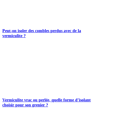
Peut-on isoler des combles perdus avec de la
vermiculite ?
Vermiculite vrac ou perlée, quelle forme d’isolant
choisir pour son grenier ?