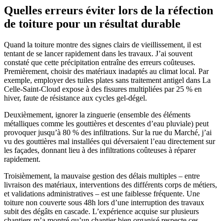
Quelles erreurs éviter lors de la réfection
de toiture pour un résultat durable
Quand la toiture montre des signes clairs de vieillissement, il est
tentant de se lancer rapidement dans les travaux. J’ai souvent
constaté que cette précipitation entraîne des erreurs coûteuses.
Premièrement, choisir des matériaux inadaptés au climat local. Par
exemple, employer des tuiles plates sans traitement antigel dans La
Celle-Saint-Cloud expose à des fissures multipliées par 25 % en
hiver, faute de résistance aux cycles gel-dégel.
Deuxièmement, ignorer la zinguerie (ensemble des éléments
métalliques comme les gouttières et descentes d’eau pluviale) peut
provoquer jusqu’à 80 % des infiltrations. Sur la rue du Marché, j’ai
vu des gouttières mal installées qui déversaient l’eau directement sur
les façades, donnant lieu à des infiltrations coûteuses à réparer
rapidement.
Troisièmement, la mauvaise gestion des délais multiples – entre
livraison des matériaux, interventions des différents corps de métiers,
et validations administratives – est une faiblesse fréquente. Une
toiture non couverte sous 48h lors d’une interruption des travaux
subit des dégâts en cascade. L’expérience acquise sur plusieurs
chantiers m’a montré qu’un chantier bien organisé respecte ces