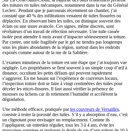
des toitures en tuiles mécaniques, notamment dans la rue du Général
Leclerc. Pendant que je parcourais récemment un chantier, j’ai
constaté que 40 % des infiltrations venaient de tuiles fissurées ou
déplacées. En observant bien les tuiles, on distingue souvent des
éclats ou une usure avancée. Ces signes, même discrets, sont
révélateurs d’un travail de réfection nécessaire. Une tuile cassée
isolée peut attendre 6 mois avant d’impacter sérieusement la toiture.
Par contre, une tuile fragilisée par le gel ne tiendra pas longtemps
sous les pluies abondantes de la région, surtout dans les endroits
exposés comme autour de la rue de la Sablière.
L’examen minutieux de la toiture est une étape que j’ai toujours vue
négligée. Les propriétaires se fient souvent à un simple coup d’œil à
distance, occultant les petits défauts qui peuvent rapidement
s’aggraver. En me basant sur l’expérience de couvreurs locaux,
l’inspection toiture doit se faire à vingt centimètres des tuiles pour
déceler les micro-fissures. Il faut aussi vérifier la présence de
mousses ou lichens car ils retiennent l’humidité et accélèrent la
dégradation.
Une méthode efficace, pratiquée par
les couvreurs de Versailles
,
consiste à tester la porosité des tuiles. S’il y a absorption d’eau, c’est
un clignotant pour envisager un remplacement. Comme ils
l’appliquent, un entretien régulier, tous les 3 à 4 ans, évite les
mauvaises surprises et prolonge la durée de vie d’une toiture de 10 à