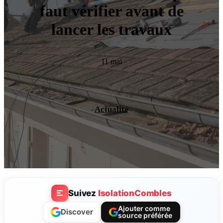
faut vérifier avant de
lancer les travaux
11 mai
Actualité
Suivez
IsolationCombles
Ajouter comme
Discover
source préférée