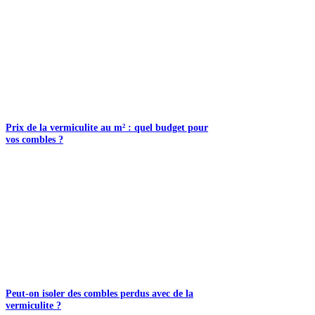
Prix de la vermiculite au m² : quel budget pour
vos combles ?
Peut-on isoler des combles perdus avec de la
vermiculite ?