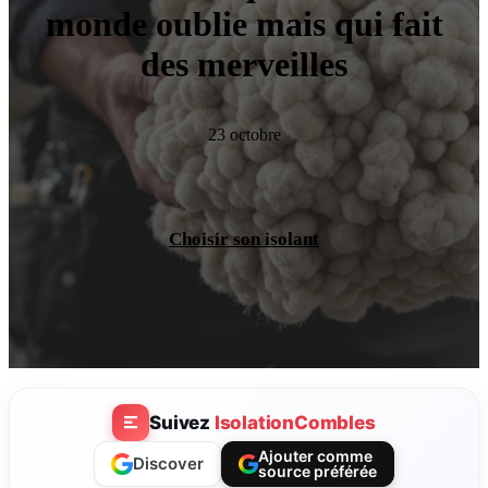
monde oublie mais qui fait
des merveilles
23 octobre
Choisir son isolant
Suivez
IsolationCombles
Ajouter comme
Discover
source préférée