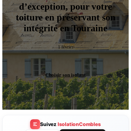
d’exception, pour votre
toiture en préservant son
intégrité en Touraine
1 février
Choisir son isolant
Suivez
IsolationCombles