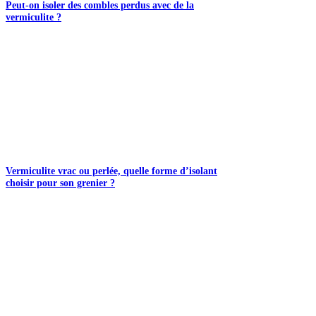
Peut-on isoler des combles perdus avec de la
vermiculite ?
Vermiculite vrac ou perlée, quelle forme d’isolant
choisir pour son grenier ?