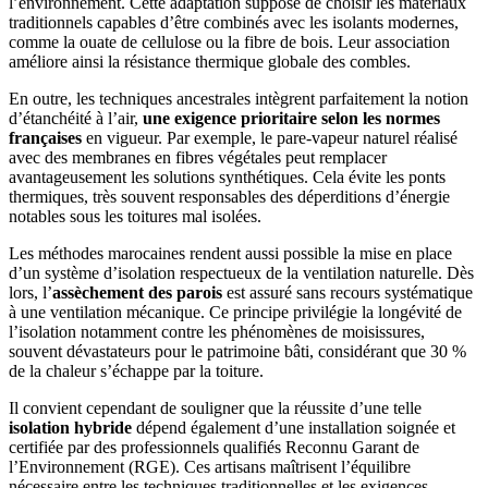
l’environnement. Cette adaptation suppose de choisir les matériaux
traditionnels capables d’être combinés avec les isolants modernes,
comme la ouate de cellulose ou la fibre de bois. Leur association
améliore ainsi la résistance thermique globale des combles.
En outre, les techniques ancestrales intègrent parfaitement la notion
d’étanchéité à l’air,
une exigence prioritaire selon les normes
françaises
en vigueur. Par exemple, le pare-vapeur naturel réalisé
avec des membranes en fibres végétales peut remplacer
avantageusement les solutions synthétiques. Cela évite les ponts
thermiques, très souvent responsables des déperditions d’énergie
notables sous les toitures mal isolées.
Les méthodes marocaines rendent aussi possible la mise en place
d’un système d’isolation respectueux de la ventilation naturelle. Dès
lors, l’
assèchement des parois
est assuré sans recours systématique
à une ventilation mécanique. Ce principe privilégie la longévité de
l’isolation notamment contre les phénomènes de moisissures,
souvent dévastateurs pour le patrimoine bâti, considérant que 30 %
de la chaleur s’échappe par la toiture.
Il convient cependant de souligner que la réussite d’une telle
isolation hybride
dépend également d’une installation soignée et
certifiée par des professionnels qualifiés Reconnu Garant de
l’Environnement (RGE). Ces artisans maîtrisent l’équilibre
nécessaire entre les techniques traditionnelles et les exigences