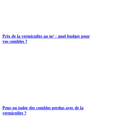
Prix de la vermiculite au m² : quel budget pour
vos combles ?
Peut-on isoler des combles perdus avec de la
vermiculite ?