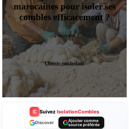
marocaines pour isoler ses
combles efficacement ?
2 décembre
Choisir son isolant
Suivez
IsolationCombles
Ajouter comme
Discover
source préférée