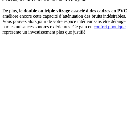
De plus,
le double ou triple vitrage associé à des cadres en PVC
améliore encore cette capacité d’atténuation des bruits indésirables.
Vous pouvez alors jouir de votre espace intérieur sans être dérangé
par les nuisances sonores extérieures. Ce gain en
confort phonique
représente un investissement plus que justifié.
AVEZ-VOUS DES PROJETS DE
CONSTRUCTION? BENEFICIEZ DES 3 DEVIS
GRATUITS