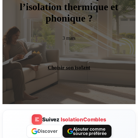
l’isolation thermique et
phonique ?
3 mars
Choisir son isolant
Suivez
IsolationCombles
Ajouter comme
Discover
source préférée