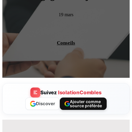
19 mars
Conseils
Suivez
IsolationCombles
Ajouter comme
Discover
source préférée