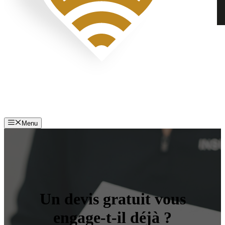
Menu
Un devis gratuit vous
engage-t-il déjà ?