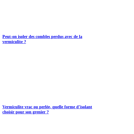
Peut-on isoler des combles perdus avec de la
vermiculite ?
Vermiculite vrac ou perlée, quelle forme d’isolant
choisir pour son grenier ?