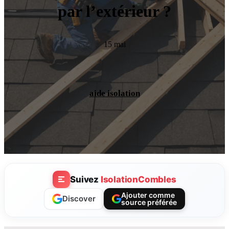
par l’extérieur ?
15 mai
aide isolation
Suivez
IsolationCombles
Ajouter comme
Discover
source préférée