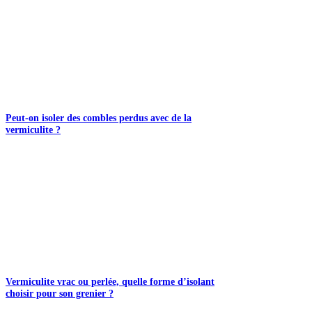
Peut-on isoler des combles perdus avec de la
vermiculite ?
Vermiculite vrac ou perlée, quelle forme d’isolant
choisir pour son grenier ?