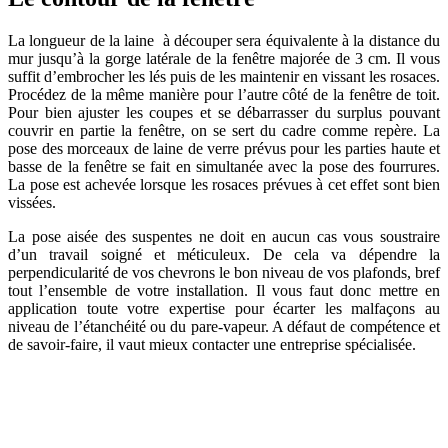
La longueur de la laine à découper sera équivalente à la distance du
mur jusqu’à la gorge latérale de la fenêtre majorée de 3 cm. Il vous
suffit d’embrocher les lés puis de les maintenir en vissant les rosaces.
Procédez de la même manière pour l’autre côté de la fenêtre de toit.
Pour bien ajuster les coupes et se débarrasser du surplus pouvant
couvrir en partie la fenêtre, on se sert du cadre comme repère. La
pose des morceaux de laine de verre prévus pour les parties haute et
basse de la fenêtre se fait en simultanée avec la pose des fourrures.
La pose est achevée lorsque les rosaces prévues à cet effet sont bien
vissées.
La pose aisée des suspentes ne doit en aucun cas vous soustraire
d’un travail soigné et méticuleux. De cela va dépendre la
perpendicularité de vos chevrons le bon niveau de vos plafonds, bref
tout l’ensemble de votre installation. Il vous faut donc mettre en
application toute votre expertise pour écarter les malfaçons au
niveau de l’étanchéité ou du pare-vapeur. A défaut de compétence et
de savoir-faire, il vaut mieux contacter une entreprise spécialisée.
AVEZ-VOUS DES PROJETS DE
CONSTRUCTION? BENEFICIEZ DES 3 DEVIS
GRATUITS