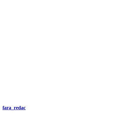
DEMANDEZ 3 DEVIS GRATUITS
COMPARATIFS EN 5 MINUTES. CLIQUEZ ICI
fara_redac