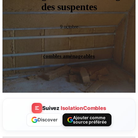
des suspentes
9 octobre
combles aménageables
Suivez
IsolationCombles
Ajouter comme
Discover
source préférée