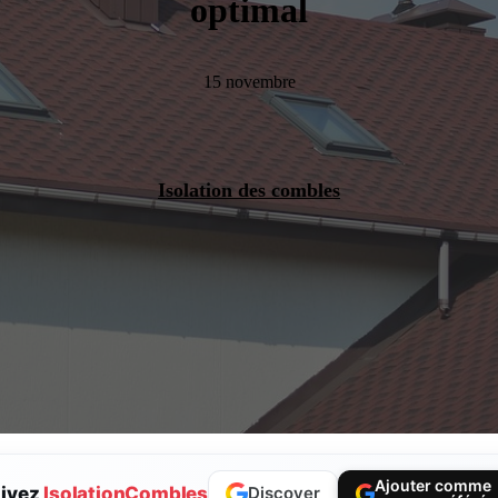
optimal
15 novembre
Isolation des combles
Ajouter comme
ivez
IsolationCombles
Discover