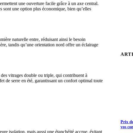
 permettent une ouverture facile grâce à un axe central.
ixes sont une option plus économique, bien qu’elles
mière naturelle entre, réduisant ainsi le besoin
ère, tandis qu’une orientation nord offre un éclairage
ART
des vitrages double ou triple, qui contribuent à
fet de serre en été, garantissant un confort optimal toute
S GRATUITS
Prix d
vos co
re isolation, mais aussi une étanchéité accrue, évitant