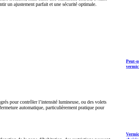
ntir un ajustement parfait et une sécurité optimale.
Peut-o
vermic
égrés pour contrôler l’intensité lumineuse, ou des volets
t fermeture automatique, particulièrement pratique pour
Vermicu