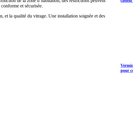
n fonction de la zone d’habitation, des restrictions peuvent
choisir
n conforme et sécurisée.
n, et la qualité du vitrage. Une installation soignée et des
UEZ ICI
Vermicu
pour c