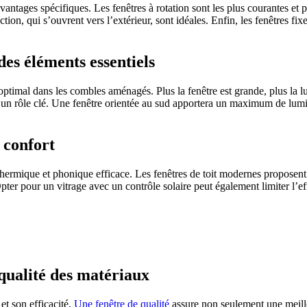
 avantages spécifiques. Les fenêtres à rotation sont les plus courantes et
tion, qui s’ouvrent vers l’extérieur, sont idéales. Enfin, les fenêtres f
 des éléments essentiels
 optimal dans les combles aménagés. Plus la fenêtre est grande, plus la lu
nt un rôle clé. Une fenêtre orientée au sud apportera un maximum de lumi
 confort
thermique et phonique efficace. Les fenêtres de toit modernes proposent 
 Opter pour un vitrage avec un contrôle solaire peut également limiter l’ef
 PROJETS DE CONSTRUCTION? BENEFICIEZ DES 3 DEVI
 qualité des matériaux
 et son efficacité.
Une fenêtre de qualité
assure non seulement une meilleu