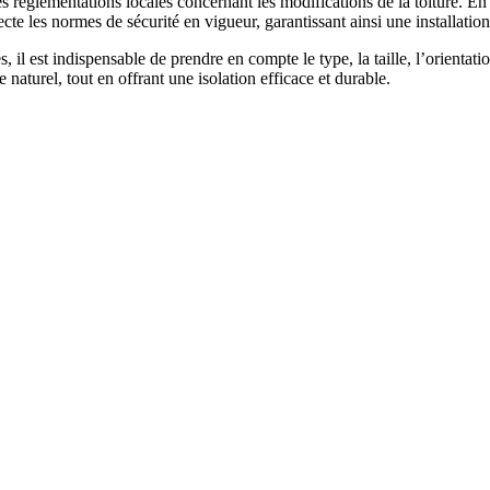
r les réglementations locales concernant les modifications de la toiture. E
te les normes de sécurité en vigueur, garantissant ainsi une installatio
il est indispensable de prendre en compte le type, la taille, l’orientatio
naturel, tout en offrant une isolation efficace et durable.
 DEVIS GRATUITS COMPARATIFS EN 5 MINUTES. CLIQ