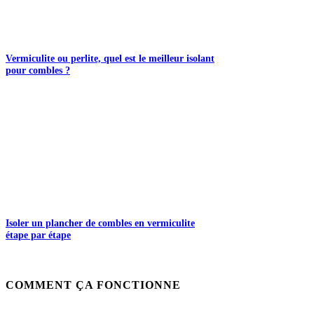
Vermiculite ou perlite, quel est le meilleur isolant
pour combles ?
Isoler un plancher de combles en vermiculite
étape par étape
COMMENT ÇA FONCTIONNE