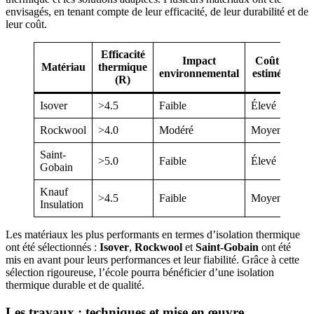
envisagés, en tenant compte de leur efficacité, de leur durabilité et de
leur coût.
Efficacité
Impact
Coût
Matériau
thermique
environnemental
estimé
(R)
Isover
>4.5
Faible
Élevé
Rockwool
>4.0
Modéré
Moyen
Saint-
>5.0
Faible
Élevé
Gobain
Knauf
>4.5
Faible
Moyen
Insulation
Les matériaux les plus performants en termes d’isolation thermique
ont été sélectionnés :
Isover
,
Rockwool
et
Saint-Gobain
ont été
mis en avant pour leurs performances et leur fiabilité. Grâce à cette
sélection rigoureuse, l’école pourra bénéficier d’une isolation
thermique durable et de qualité.
Les travaux : techniques et mise en œuvre