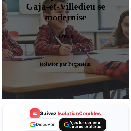
Gaja-et-Villedieu se
modernise
18 mars
isolation par l'extérieur
Suivez
IsolationCombles
Ajouter comme
Discover
source préférée