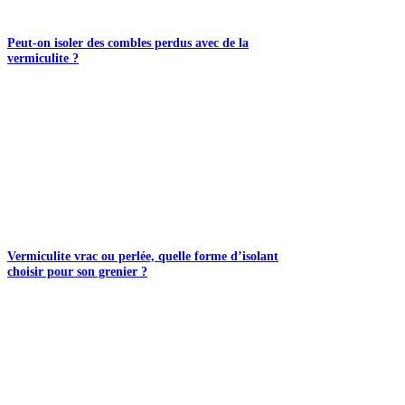
Peut-on isoler des combles perdus avec de la
vermiculite ?
Vermiculite vrac ou perlée, quelle forme d’isolant
choisir pour son grenier ?