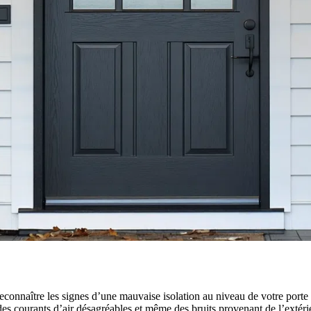
 reconnaître les signes d’une mauvaise isolation au niveau de votre porte
des courants d’air désagréables et même des bruits provenant de l’extéri