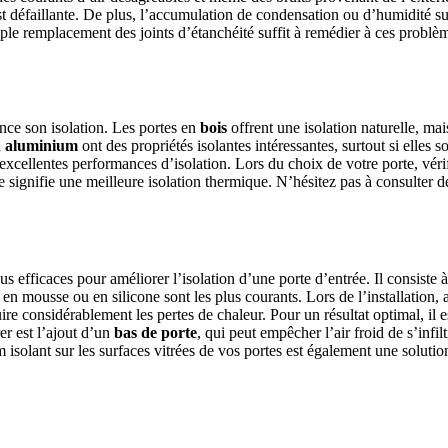
 est défaillante. De plus, l’accumulation de condensation ou d’humidité s
mple remplacement des joints d’étanchéité suffit à remédier à ces problè
ence son isolation. Les portes en
bois
offrent une isolation naturelle, mai
n
aluminium
ont des propriétés isolantes intéressantes, surtout si elles
excellentes performances d’isolation. Lors du choix de votre porte, véri
se signifie une meilleure isolation thermique. N’hésitez pas à consulte
us efficaces pour améliorer l’isolation d’une porte d’entrée. Il consiste 
en mousse ou en silicone sont les plus courants. Lors de l’installation, a
re considérablement les pertes de chaleur. Pour un résultat optimal, il 
er est l’ajout d’un
bas de porte
, qui peut empêcher l’air froid de s’infil
 isolant sur les surfaces vitrées de vos portes est également une solutio
 PROJETS DE CONSTRUCTION? BENEFICIEZ DES 3 DEVI