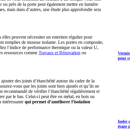
ur ou près de la porte peut également mettre en lumière
mes, mais dans d’autres, une étude plus approfondie sera
s elles peuvent nécessiter un entretien régulier pour
 sont remplies de mousse isolante. Les portes en composite,
fiez l’indice de performance thermique ou la valeur U,
r des ressources comme
Travaux et Rénovation
ou
Vermicu
pour c
à ajouter des joints d’étanchéité autour du cadre de la
ssurez-vous que les joints sont bien ajustés et qu’ils ne
est recommandé de vérifier l’étanchéité régulièrement et
trer par le bas. Celui-ci peut être en métal, en bois ou
n intéressante
qui permet d’améliorer l’isolation
S GRATUITS
Isoler
étape 