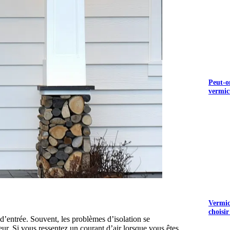
Peut-o
vermic
Vermicu
choisir
 d’entrée. Souvent, les problèmes d’isolation se
eur. Si vous ressentez un courant d’air lorsque vous êtes