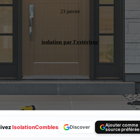
23 janvier
isolation par l'extérieur
Ajouter comme
ivez
IsolationCombles
Discover
source préférée