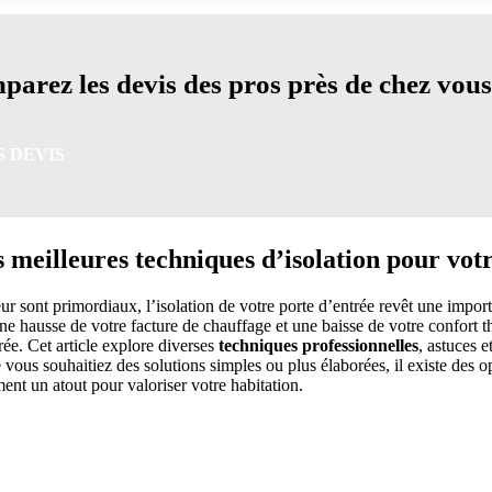
arez les devis des pros près de chez vous
S DEVIS
s meilleures techniques d’isolation pour vot
r sont primordiaux, l’isolation de votre porte d’entrée revêt une import
une hausse de votre facture de chauffage et une baisse de votre confort t
rée. Cet article explore diverses
techniques professionnelles
, astuces e
e vous souhaitiez des solutions simples ou plus élaborées, il existe des o
ent un atout pour valoriser votre habitation.
VIS GRATUITES EN 5 MINUTES POUR FACILITER VOTRE