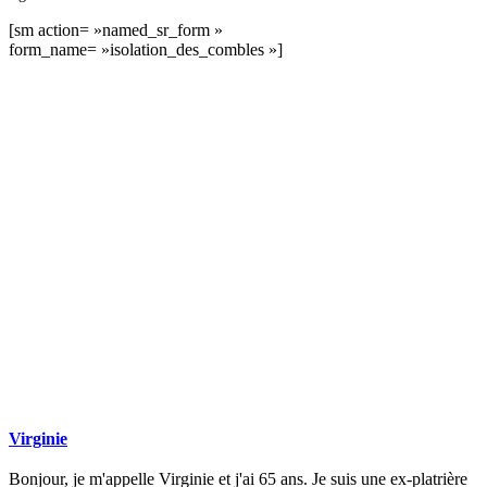
[sm action= »named_sr_form »
form_name= »isolation_des_combles »]
DEMANDEZ 3 DEVIS GRATUITS
COMPARATIFS EN 5 MINUTES. CLIQUEZ ICI
Virginie
Bonjour, je m'appelle Virginie et j'ai 65 ans. Je suis une ex-platrière