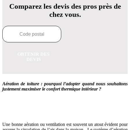
Comparez les devis des pros près de
chez vous.
OBTENIR DES
DEVIS
Aération de toiture : pourquoi l’adopter quand nous souhaitons
justement maximiser le confort thermique intérieur ?
OBTENEZ 3 DEVIS GRATUITES EN 5 MINUTES
POUR FACILITER VOTRE DÉCISION
Une bonne aération ou ventilation est souvent un atout évident pour
assurer la circulation de l’air dans la maison. Le système d’aération