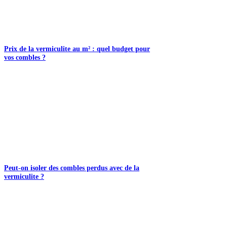
Prix de la vermiculite au m² : quel budget pour
vos combles ?
Peut-on isoler des combles perdus avec de la
vermiculite ?