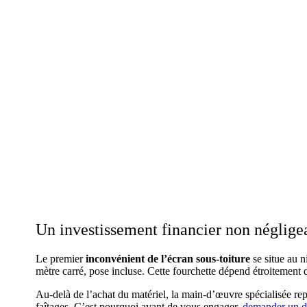
Un investissement financier non néglige
Le premier
inconvénient de l’écran sous-toiture
se situe au n
mètre carré, pose incluse. Cette fourchette dépend étroitemen
Au-delà de l’achat du matériel, la main-d’œuvre spécialisée rep
faîtages. C’est pourquoi avant de vous engager,
demander un d