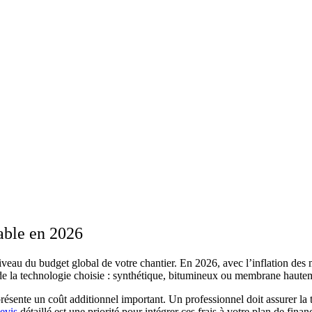
able en 2026
iveau du budget global de votre chantier. En 2026, avec l’inflation des 
t de la technologie choisie : synthétique, bitumineux ou membrane haut
résente un coût additionnel important. Un professionnel doit assurer la 
evis
détaillé est une priorité pour intégrer ces frais à votre plan de finan