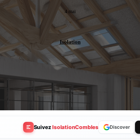
4 mai
Isolation
Suivez
IsolationCombles
Discover