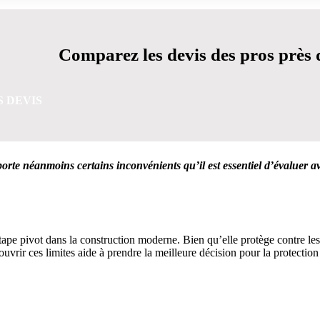
Comparez les devis des pros près 
S DEVIS
porte néanmoins certains inconvénients qu’il est essentiel d’évaluer a
OBTENEZ 3 DEVIS GRATUITES EN 5 MINUTES POUR FA
pe pivot dans la construction moderne. Bien qu’elle protège contre les in
ouvrir ces limites aide à prendre la meilleure décision pour la protection