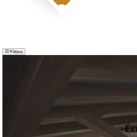
Menu
Écr