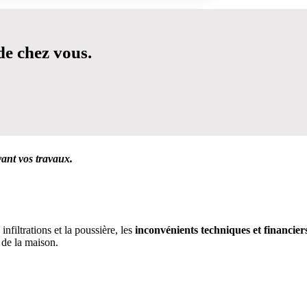
de chez vous.
vant vos travaux.
CILITER VOTRE DÉCISION
filtrations et la poussière, les
inconvénients techniques et financier
 de la maison.