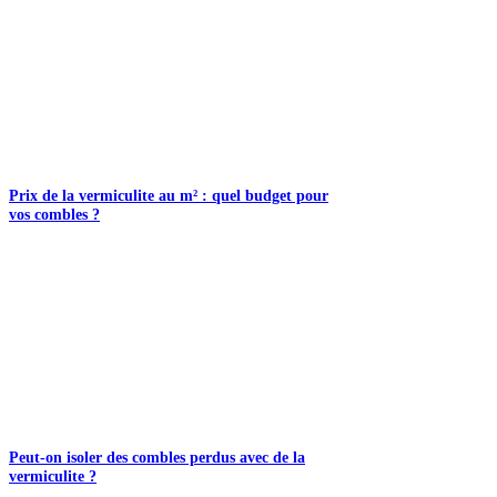
Prix de la vermiculite au m² : quel budget pour
vos combles ?
Peut-on isoler des combles perdus avec de la
vermiculite ?