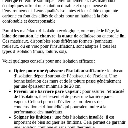
l’énergie et réduire son impact environnemental. Les matériaux
écologiques offrent une solution durable et respectueuse de
l’environnement. Leurs qualités isolantes et leur faible empreinte
carbone en font des alliés de choix pour un habitat à la fois
confortable et écoresponsable.
Parmi les matériaux d’isolation écologique, on compte le
liège
, la
laine de mouton
, le
chanvre
, la
ouate de cellulose
ou encore le
lin
.
Ces matériaux, disponibles sous différents formats (panneaux,
rouleaux, ou en vrac pour l’insufflation), sont adaptés à tous les
types d’isolation (murs, toiture, sol).
Voici quelques conseils pour une isolation efficace :
Opter pour une épaisseur d’isolation suffisante
: le niveau
d’isolation dépend surtout de l’épaisseur de l’isolant. Une
bonne isolation des murs et de la toiture passe généralement
par une épaisseur minimale de 20 cm.
Prévoir une barrière pare-vapeur
: pour assurer l’efficacité
de l’isolation, il est essentiel de poser une barrière pare-
vapeur. Celle-ci permet d’éviter les problèmes de
condensation et d’humidité qui pourraient nuire à la
performance des matériaux.
Soigner les finitions
: une fois l’isolation installée, il est
important de bien soigner les finitions. Cela permet de garantir
une isolation continue et sans pont thermique.