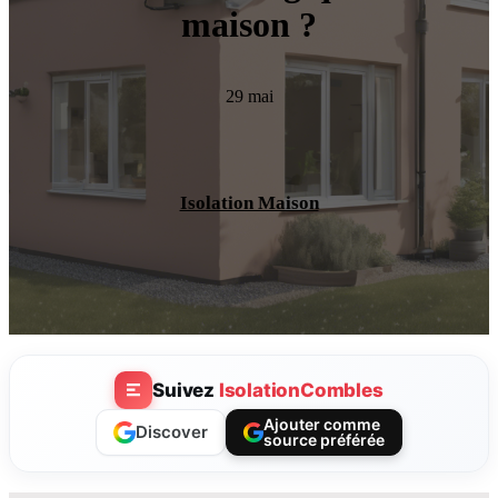
maison ?
29 mai
Isolation Maison
Suivez
IsolationCombles
Ajouter comme
Discover
source préférée