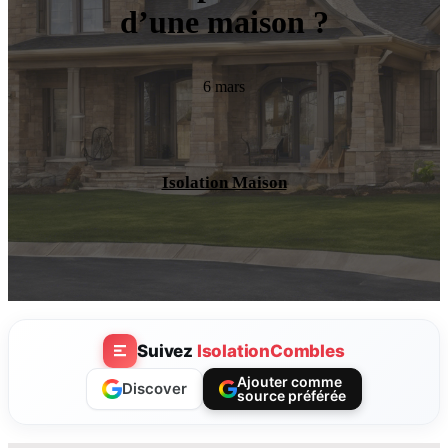
d’une maison ?
6 mars
Isolation Maison
Suivez
IsolationCombles
Ajouter comme
Discover
source préférée