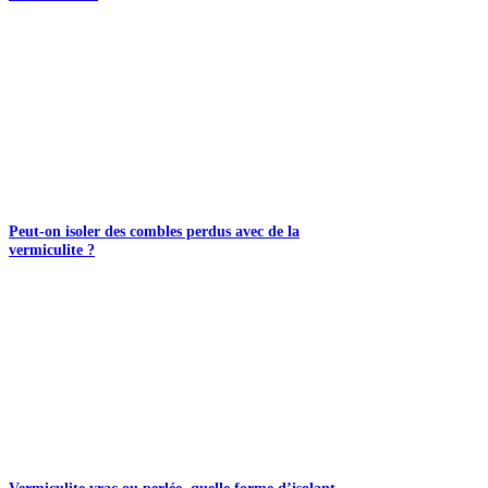
Peut-on isoler des combles perdus avec de la
vermiculite ?
Vermiculite vrac ou perlée, quelle forme d’isolant