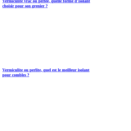
Vermiculite vrac ou perlée, quelle forme d’isolant
choisir pour son grenier ?
Vermiculite ou perlite, quel est le meilleur isolant
pour combles ?