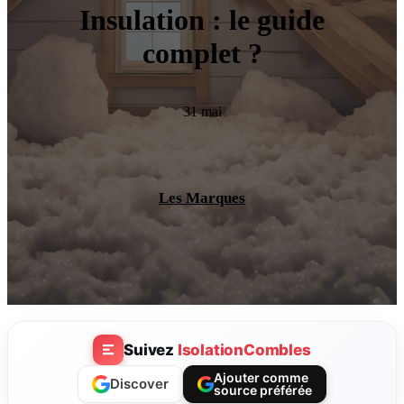
Insulation : le guide
complet ?
31 mai
Les Marques
Suivez
IsolationCombles
Ajouter comme
Discover
source préférée