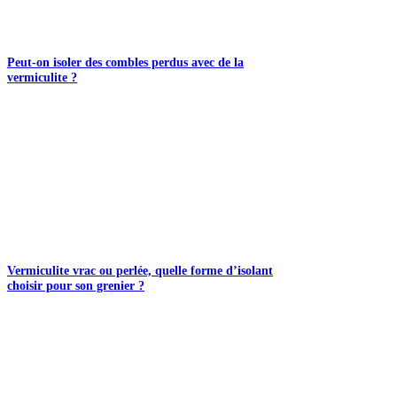
Peut-on isoler des combles perdus avec de la
vermiculite ?
Vermiculite vrac ou perlée, quelle forme d’isolant
choisir pour son grenier ?