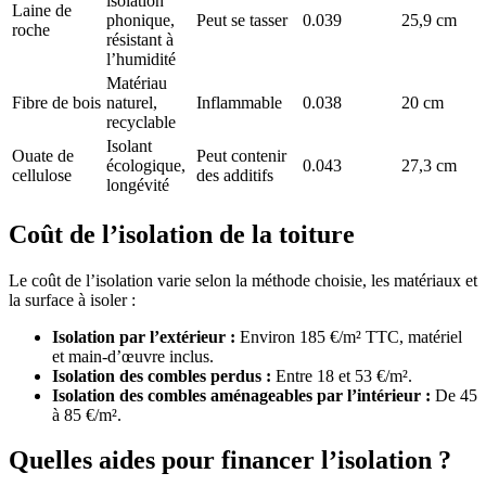
isolation
Laine de
phonique,
Peut se tasser
0.039
25,9 cm
roche
résistant à
l’humidité
Matériau
Fibre de bois
naturel,
Inflammable
0.038
20 cm
recyclable
Isolant
Ouate de
Peut contenir
écologique,
0.043
27,3 cm
cellulose
des additifs
longévité
Coût de l’isolation de la toiture
Le coût de l’isolation varie selon la méthode choisie, les matériaux et
la surface à isoler :
Isolation par l’extérieur :
Environ 185 €/m² TTC, matériel
et main-d’œuvre inclus.
Isolation des combles perdus :
Entre 18 et 53 €/m².
Isolation des combles aménageables par l’intérieur :
De 45
à 85 €/m².
Quelles aides pour financer l’isolation ?