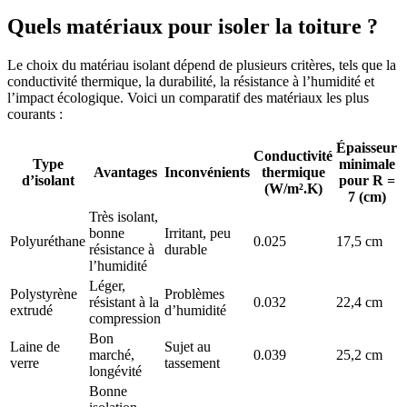
Quels matériaux pour isoler la toiture ?
Le choix du matériau isolant dépend de plusieurs critères, tels que la
conductivité thermique, la durabilité, la résistance à l’humidité et
l’impact écologique. Voici un comparatif des matériaux les plus
courants :
Épaisseur
Conductivité
Type
minimale
Avantages
Inconvénients
thermique
d’isolant
pour R =
(W/m².K)
7 (cm)
Très isolant,
bonne
Irritant, peu
Polyuréthane
0.025
17,5 cm
résistance à
durable
l’humidité
Léger,
Polystyrène
Problèmes
résistant à la
0.032
22,4 cm
extrudé
d’humidité
compression
Bon
Laine de
Sujet au
marché,
0.039
25,2 cm
verre
tassement
longévité
Bonne