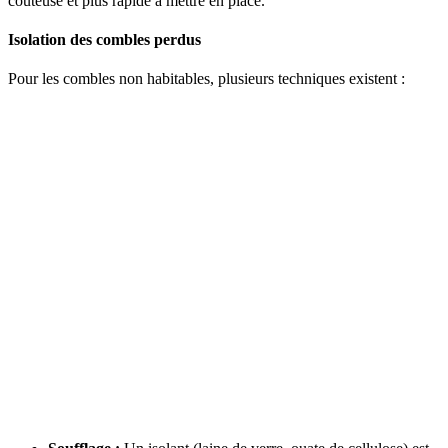
coûteuse et plus rapide à mettre en place.
Isolation des combles perdus
Pour les combles non habitables, plusieurs techniques existent :
AVEZ-VOUS DES PROJETS DE
CONSTRUCTION? BENEFICIEZ DES 3 DEVIS
GRATUITS