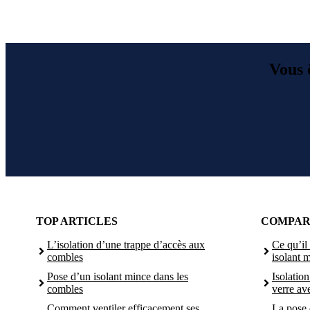
Vous ê
TOP ARTICLES
COMPARA
L’isolation d’une trappe d’accès aux
Ce qu’il 
combles
isolant 
Pose d’un isolant mince dans les
Isolatio
combles
verre av
Comment ventiler efficacement ses
La pose 