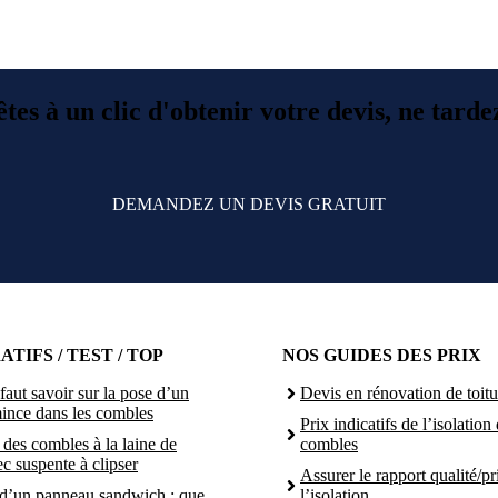
tes à un clic d'obtenir votre devis, ne tarde
DEMANDEZ UN DEVIS GRATUIT
TIFS / TEST / TOP
NOS GUIDES DES PRIX
faut savoir sur la pose d’un
Devis en rénovation de toitu
mince dans les combles
Prix indicatifs de l’isolation
n des combles à la laine de
combles
ec suspente à clipser
Assurer le rapport qualité/pr
d’un panneau sandwich : que
l’isolation