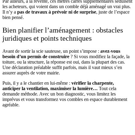
Par ailleurs, à la revente, ces mètres carrés supplémentaires séduisent
les acheteurs, qui voient dans un comble déjà aménagé un vrai plus.
Il n’y a
pas de travaux à prévoir ni de surprise
, juste de l’espace
bien pensé.
Bien planifier l’aménagement : obstacles
juridiques et points techniques
Avant de sortir la scie sauteuse, un point s’impose :
avez-vous
besoin d’un permis de construire
? Si vous modifiez la façade, la
toiture, ou la structure, la réponse est oui, dans la plupart des cas.
Une déclaration préalable suffit parfois, mais il vaut mieux s’en
assurer auprès de votre mairie.
Puis, il y a le chantier en lui-même :
vérifier la charpente,
anticiper la ventilation, maximiser la lumière…
Tout cela
demande méthode. Avec un bon diagnostic, vous limitez les
imprévus et vous transformez vos combles en espace durablement
agréable.
DEMANDEZ 3 DEVIS GRATUITS
COMPARATIFS EN 5 MINUTES. CLIQUEZ ICI