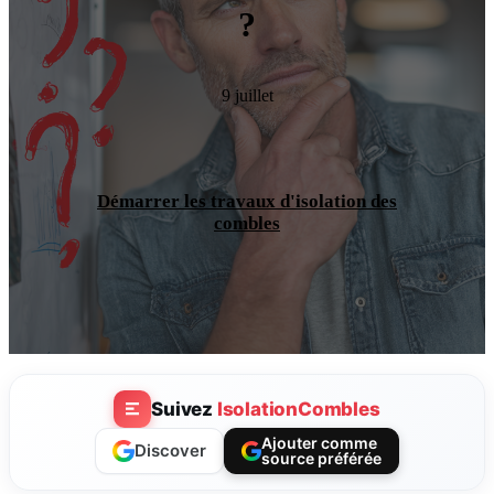
?
9 juillet
Démarrer les travaux d'isolation des
combles
Suivez
IsolationCombles
Ajouter comme
Discover
source préférée