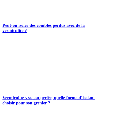
Peut-on isoler des combles perdus avec de la
vermiculite ?
Vermiculite vrac ou perlée, quelle forme d’isolant
choisir pour son grenier ?