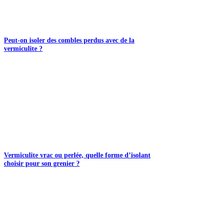
Peut-on isoler des combles perdus avec de la
vermiculite ?
Vermiculite vrac ou perlée, quelle forme d’isolant
choisir pour son grenier ?