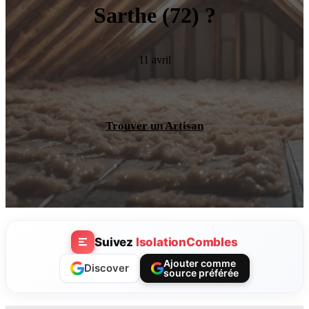
Sarthe (72) ?
11 avril
Trouver un Artisan
Suivez
IsolationCombles
Ajouter comme
Discover
source préférée