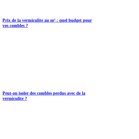
Prix de la vermiculite au m² : quel budget pour
vos combles ?
Peut-on isoler des combles perdus avec de la
vermiculite ?