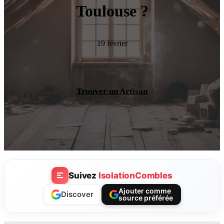
Toulouse ?
19 février
Trouver un Artisan
Suivez
IsolationCombles
Ajouter comme
Discover
source préférée