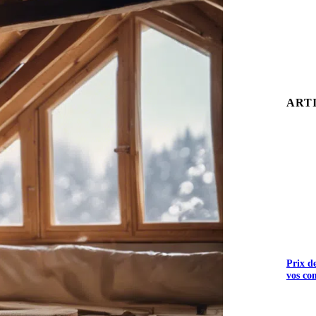
ART
Prix d
vos co