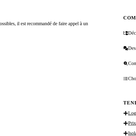
COM
possibles, il est recommandé de faire appel à un
Décr
Des 
Cons
Choi
TEN
Logi
Prix
Isol