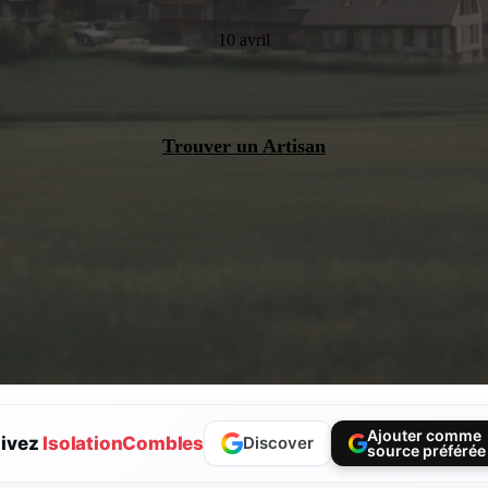
10 avril
Trouver un Artisan
Ajouter comme
ivez
IsolationCombles
Discover
source préférée