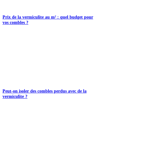
Prix de la vermiculite au m² : quel budget pour
vos combles ?
Peut-on isoler des combles perdus avec de la
vermiculite ?