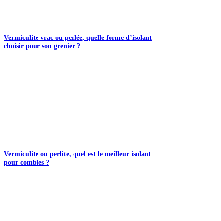
Vermiculite vrac ou perlée, quelle forme d’isolant
choisir pour son grenier ?
Vermiculite ou perlite, quel est le meilleur isolant
pour combles ?