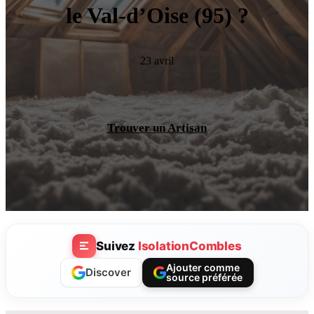
le Val-d’Oise (95) ?
23 avril
Trouver un Artisan
Suivez
IsolationCombles
Ajouter comme
Discover
source préférée