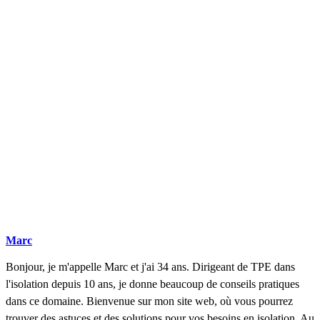
DEMANDEZ 3 DEVIS GRATUITS
COMPARATIFS EN 5 MINUTES. CLIQUEZ ICI
Marc
Bonjour, je m'appelle Marc et j'ai 34 ans. Dirigeant de TPE dans
l'isolation depuis 10 ans, je donne beaucoup de conseils pratiques
dans ce domaine. Bienvenue sur mon site web, où vous pourrez
trouver des astuces et des solutions pour vos besoins en isolation. Au