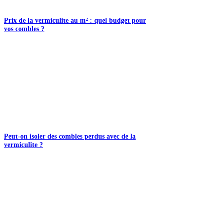
Prix de la vermiculite au m² : quel budget pour
vos combles ?
Peut-on isoler des combles perdus avec de la
vermiculite ?