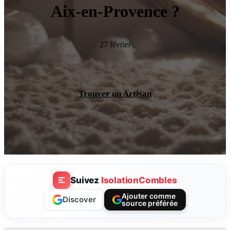
Aix-en-Provence ?
27 février
Trouver un Artisan
Suivez
IsolationCombles
Ajouter comme
Discover
source préférée