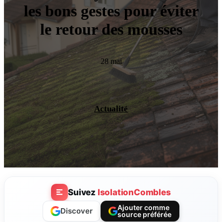
les bons gestes pour éviter
le retour des mousses
28 mai
Actualité
Suivez
IsolationCombles
Ajouter comme
Discover
source préférée