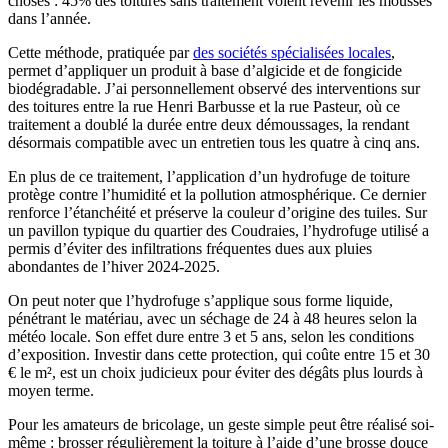
choses : 45% des toitures sans traitement voient revenir les mousses
dans l’année.
Cette méthode, pratiquée par
des sociétés spécialisées locales
,
permet d’appliquer un produit à base d’algicide et de fongicide
biodégradable. J’ai personnellement observé des interventions sur
des toitures entre la rue Henri Barbusse et la rue Pasteur, où ce
traitement a doublé la durée entre deux démoussages, la rendant
désormais compatible avec un entretien tous les quatre à cinq ans.
En plus de ce traitement, l’application d’un hydrofuge de toiture
protège contre l’humidité et la pollution atmosphérique. Ce dernier
renforce l’étanchéité et préserve la couleur d’origine des tuiles. Sur
un pavillon typique du quartier des Coudraies, l’hydrofuge utilisé a
permis d’éviter des infiltrations fréquentes dues aux pluies
abondantes de l’hiver 2024-2025.
On peut noter que l’hydrofuge s’applique sous forme liquide,
pénétrant le matériau, avec un séchage de 24 à 48 heures selon la
météo locale. Son effet dure entre 3 et 5 ans, selon les conditions
d’exposition. Investir dans cette protection, qui coûte entre 15 et 30
€ le m², est un choix judicieux pour éviter des dégâts plus lourds à
moyen terme.
Pour les amateurs de bricolage, un geste simple peut être réalisé soi-
même : brosser régulièrement la toiture à l’aide d’une brosse douce