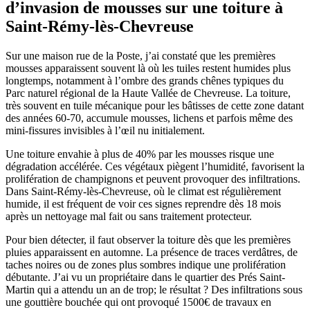
d’invasion de mousses sur une toiture à
Saint-Rémy-lès-Chevreuse
Sur une maison rue de la Poste, j’ai constaté que les premières
mousses apparaissent souvent là où les tuiles restent humides plus
longtemps, notamment à l’ombre des grands chênes typiques du
Parc naturel régional de la Haute Vallée de Chevreuse. La toiture,
très souvent en tuile mécanique pour les bâtisses de cette zone datant
des années 60-70, accumule mousses, lichens et parfois même des
mini-fissures invisibles à l’œil nu initialement.
Une toiture envahie à plus de 40% par les mousses risque une
dégradation accélérée. Ces végétaux piègent l’humidité, favorisent la
prolifération de champignons et peuvent provoquer des infiltrations.
Dans Saint-Rémy-lès-Chevreuse, où le climat est régulièrement
humide, il est fréquent de voir ces signes reprendre dès 18 mois
après un nettoyage mal fait ou sans traitement protecteur.
Pour bien détecter, il faut observer la toiture dès que les premières
pluies apparaissent en automne. La présence de traces verdâtres, de
taches noires ou de zones plus sombres indique une prolifération
débutante. J’ai vu un propriétaire dans le quartier des Prés Saint-
Martin qui a attendu un an de trop; le résultat ? Des infiltrations sous
une gouttière bouchée qui ont provoqué 1500€ de travaux en