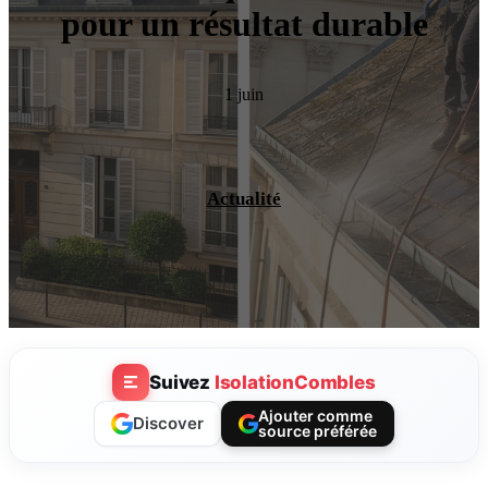
pour un résultat durable
1 juin
Actualité
Suivez
IsolationCombles
Ajouter comme
Discover
source préférée