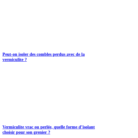
Peut-on isoler des combles perdus avec de la
vermiculite ?
Vermiculite vrac ou perlée, quelle forme d’isolant
choisir pour son grenier ?