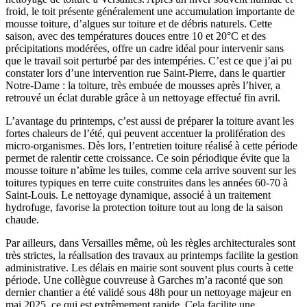
froid, le toit présente généralement une accumulation importante de
mousse toiture, d’algues sur toiture et de débris naturels. Cette
saison, avec des températures douces entre 10 et 20°C et des
précipitations modérées, offre un cadre idéal pour intervenir sans
que le travail soit perturbé par des intempéries. C’est ce que j’ai pu
constater lors d’une intervention rue Saint-Pierre, dans le quartier
Notre-Dame : la toiture, très embuée de mousses après l’hiver, a
retrouvé un éclat durable grâce à un nettoyage effectué fin avril.
L’avantage du printemps, c’est aussi de préparer la toiture avant les
fortes chaleurs de l’été, qui peuvent accentuer la prolifération des
micro-organismes. Dès lors, l’entretien toiture réalisé à cette période
permet de ralentir cette croissance. Ce soin périodique évite que la
mousse toiture n’abîme les tuiles, comme cela arrive souvent sur les
toitures typiques en terre cuite construites dans les années 60-70 à
Saint-Louis. Le nettoyage dynamique, associé à un traitement
hydrofuge, favorise la protection toiture tout au long de la saison
chaude.
Par ailleurs, dans Versailles même, où les règles architecturales sont
très strictes, la réalisation des travaux au printemps facilite la gestion
administrative. Les délais en mairie sont souvent plus courts à cette
période. Une collègue couvreuse à Garches m’a raconté que son
dernier chantier a été validé sous 48h pour un nettoyage majeur en
mai 2025, ce qui est extrêmement rapide. Cela facilite une