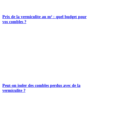
Prix de la vermiculite au m² : quel budget pour
vos combles ?
Peut-on isoler des combles perdus avec de la
vermiculite ?