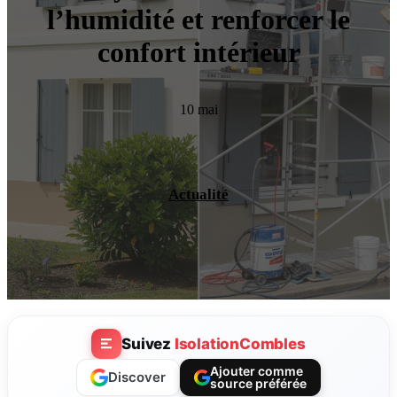
l’humidité et renforcer le
confort intérieur
10 mai
Actualité
Suivez
IsolationCombles
Ajouter comme
Discover
source préférée