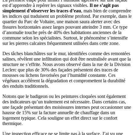
est d’apprendre à repérer les signaux visibles.
Il ne s’agit pas
simplement d’observer les traces d’eau
, mais bien de comprendre
les indices qui traduisent un problème profond. Par exemple, dans le
quartier du Parc de Voltaire, une maison saura alerter avec des
fissures horizontales assez larges pouvant atteindre 3 mm. Ce type
d’anomalie touche près de 40% des habitations anciennes de la
commune selon les spécialistes. Surtout, le phénomène s’intensifie
sur les pierres calcaires fréquemment utilisées dans cette zone.
Des tâches blanchâtres sur le mur, identifiées comme des remontées
salines, révèlent une infiltration qui doit être neutralisée avant que la
structure ne s’effrite. Nous avons observé dans la rue de la Division
Leclerc que plus de 30% des façades présentent des traces de
mousses ou lichens favorisées par l’humidité constante. Ces
végétaux accélèrent la dégradation et compromettent la durabilité
des enduits traditionnels.
Notons que le badigeon ou les peintures cloquées sont également
des indicateurs qu’un traitement est nécessaire. Dans certains cas,
une façade présentant des moisissures internes peut occasionner une
hausse de 15% sur la facture annuelle de chauffage dans un
logement typique. Cela souligne un effet direct sur le confort
thermique.
Une inspection efficace ne se limite pas à la surface. J’ai vu une