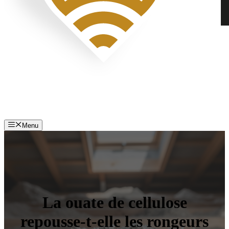
Menu
La ouate de cellulose
repousse-t-elle les rongeurs