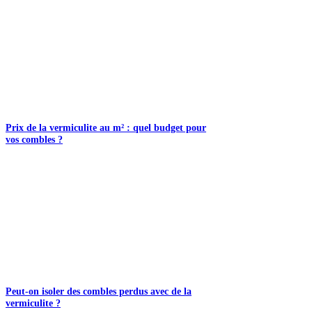
Prix de la vermiculite au m² : quel budget pour
vos combles ?
Peut-on isoler des combles perdus avec de la
vermiculite ?