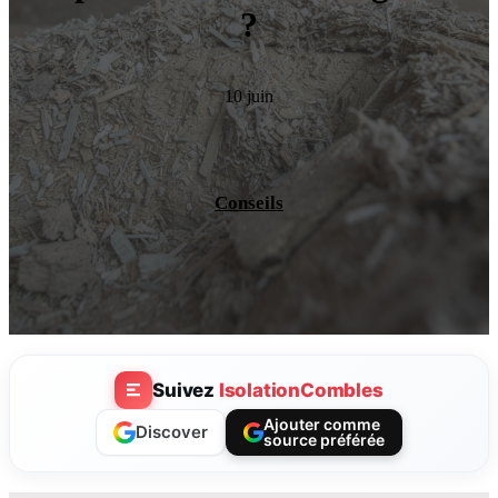
?
10 juin
Conseils
Suivez
IsolationCombles
Ajouter comme
Discover
source préférée