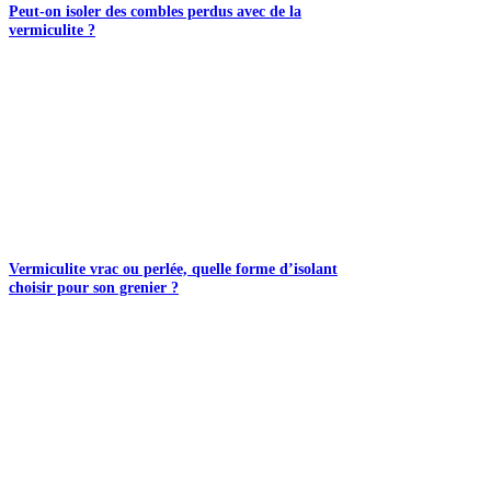
Peut-on isoler des combles perdus avec de la
vermiculite ?
Vermiculite vrac ou perlée, quelle forme d’isolant
choisir pour son grenier ?