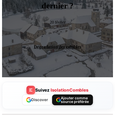
dernier ?
20 février
Dégradation des combles
Suivez
IsolationCombles
Ajouter comme
Discover
source préférée