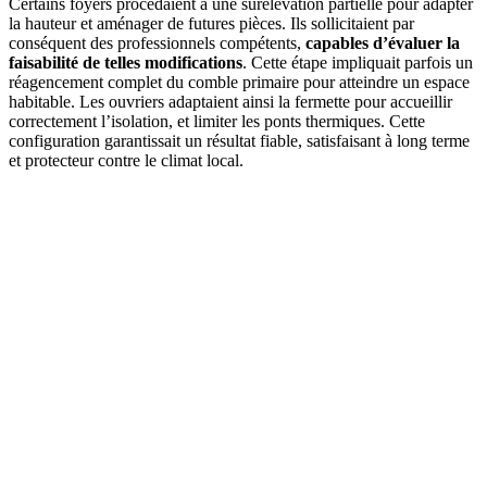
Certains foyers procédaient à une surélévation partielle pour adapter
la hauteur et aménager de futures pièces. Ils sollicitaient par
conséquent des professionnels compétents,
capables d’évaluer la
faisabilité de telles modifications
. Cette étape impliquait parfois un
réagencement complet du comble primaire pour atteindre un espace
habitable. Les ouvriers adaptaient ainsi la fermette pour accueillir
correctement l’isolation, et limiter les ponts thermiques. Cette
configuration garantissait un résultat fiable, satisfaisant à long terme
et protecteur contre le climat local.
DEMANDEZ 3 DEVIS GRATUITS
COMPARATIFS EN 5 MINUTES. CLIQUEZ ICI