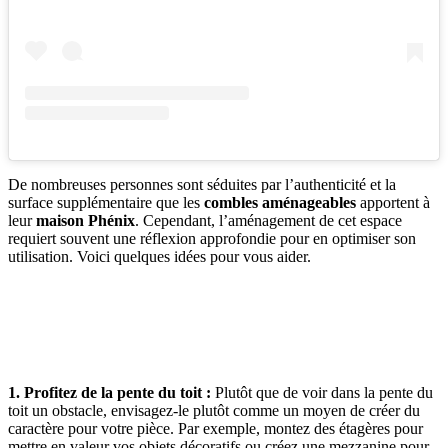
De nombreuses personnes sont séduites par l’authenticité et la
surface supplémentaire que les
combles aménageables
apportent à
leur
maison Phénix
. Cependant, l’aménagement de cet espace
requiert souvent une réflexion approfondie pour en optimiser son
utilisation. Voici quelques idées pour vous aider.
AVEZ-VOUS DES PROJETS DE
CONSTRUCTION? BENEFICIEZ DES 3 DEVIS
GRATUITS
1. Profitez de la pente du toit :
Plutôt que de voir dans la pente du
toit un obstacle, envisagez-le plutôt comme un moyen de créer du
caractère pour votre pièce. Par exemple, montez des étagères pour
mettre en valeur vos objets décoratifs ou créez une mezzanine pour