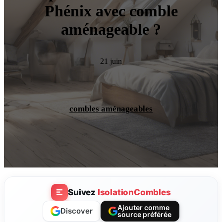
Phénix avec comble
aménageable ?
21 juin
combles aménageables
Suivez
IsolationCombles
Ajouter comme
Discover
source préférée