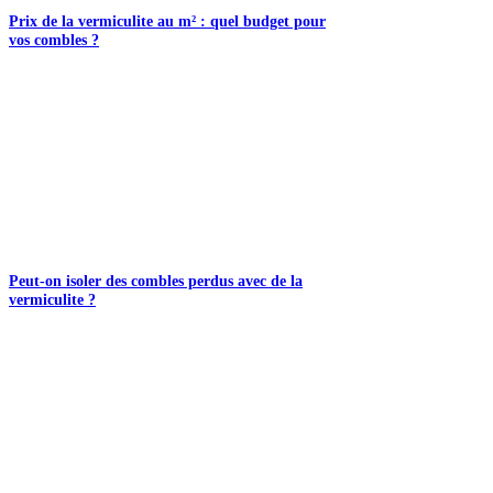
Prix de la vermiculite au m² : quel budget pour
vos combles ?
Peut-on isoler des combles perdus avec de la
vermiculite ?