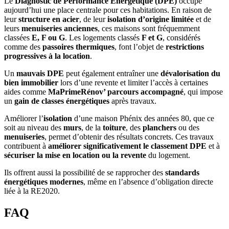
Le
Diagnostic de Performance Énergétique (DPE)
occupe
aujourd’hui une place centrale pour ces habitations. En raison de
leur
structure en acier
, de leur
isolation d’origine limitée
et de
leurs
menuiseries anciennes
, ces maisons sont fréquemment
classées
E, F ou G
. Les logements classés
F et G
, considérés
comme des
passoires thermiques
, font l’objet de
restrictions
progressives à la location
.
Un
mauvais DPE
peut également entraîner une
dévalorisation du
bien immobilier
lors d’une revente et limiter l’accès à certaines
aides comme
MaPrimeRénov’ parcours accompagné
, qui impose
un
gain de classes énergétiques
après travaux.
Améliorer l’
isolation
d’une maison Phénix des années 80, que ce
soit au niveau des
murs
, de la
toiture
, des
planchers
ou des
menuiseries
, permet d’obtenir des résultats concrets. Ces travaux
contribuent à
améliorer significativement le classement DPE
et à
sécuriser la mise en location ou la revente
du logement.
Ils offrent aussi la possibilité de se rapprocher des
standards
énergétiques modernes
, même en l’absence d’obligation directe
liée à la RE2020.
FAQ