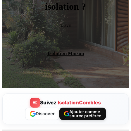
isolation ?
26 avril
Isolation Maison
Suivez
IsolationCombles
Ajouter comme
Discover
source préférée