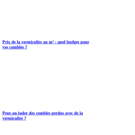
Prix de la vermiculite au m² : quel budget pour
vos combles ?
Peut-on isoler des combles perdus avec de la
vermiculite ?