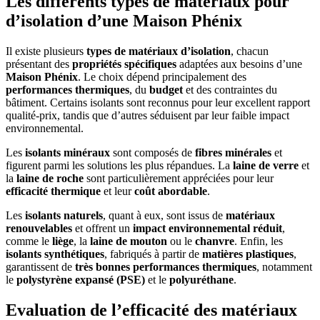
Les différents types de matériaux pour
d’isolation d’une Maison Phénix
Il existe plusieurs
types de matériaux d’isolation
, chacun
présentant des
propriétés spécifiques
adaptées aux besoins d’une
Maison Phénix
. Le choix dépend principalement des
performances thermiques
, du
budget
et des contraintes du
bâtiment. Certains isolants sont reconnus pour leur excellent rapport
qualité-prix, tandis que d’autres séduisent par leur faible impact
environnemental.
Les
isolants minéraux
sont composés de
fibres minérales
et
figurent parmi les solutions les plus répandues. La
laine de verre
et
la
laine de roche
sont particulièrement appréciées pour leur
efficacité thermique
et leur
coût abordable
.
Les
isolants naturels
, quant à eux, sont issus de
matériaux
renouvelables
et offrent un
impact environnemental réduit
,
comme le
liège
, la
laine de mouton
ou le
chanvre
. Enfin, les
isolants synthétiques
, fabriqués à partir de
matières plastiques
,
garantissent de
très bonnes performances thermiques
, notamment
le
polystyrène expansé (PSE)
et le
polyuréthane
.
Evaluation de l’efficacité des matériaux