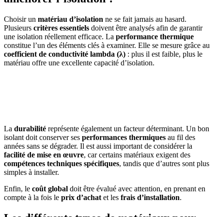
Choisir un
matériau d’isolation
ne se fait jamais au hasard.
Plusieurs
critères essentiels
doivent être analysés afin de garantir
une isolation réellement efficace. La
performance thermique
constitue l’un des éléments clés à examiner. Elle se mesure grâce au
coefficient de conductivité lambda (λ)
: plus il est faible, plus le
matériau offre une excellente capacité d’isolation.
AVEZ-VOUS DES PROJETS DE
CONSTRUCTION? BENEFICIEZ DES 3 DEVIS
GRATUITS
La
durabilité
représente également un facteur déterminant. Un bon
isolant doit conserver ses
performances thermiques
au fil des
années sans se dégrader. Il est aussi important de considérer la
facilité de mise en œuvre
, car certains matériaux exigent des
compétences techniques spécifiques
, tandis que d’autres sont plus
simples à installer.
Enfin, le
coût global
doit être évalué avec attention, en prenant en
compte à la fois le
prix d’achat
et les
frais d’installation
.