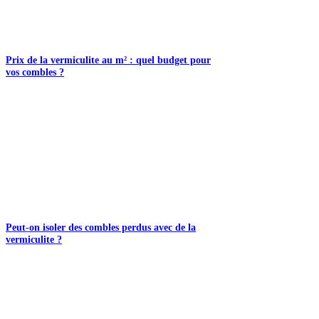
Prix de la vermiculite au m² : quel budget pour
vos combles ?
Peut-on isoler des combles perdus avec de la
vermiculite ?