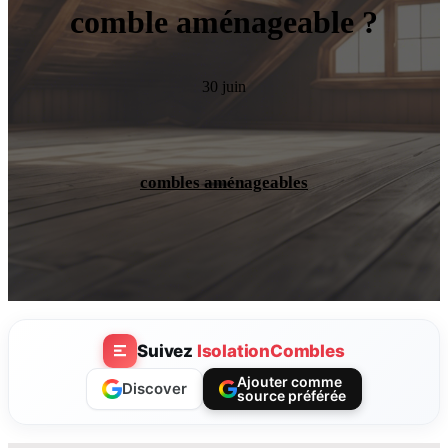
comble aménageable ?
30 juin
combles aménageables
Suivez
IsolationCombles
Ajouter comme
Discover
source préférée