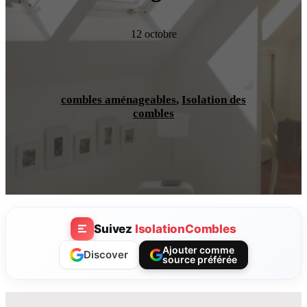
12 octobre
combles aménageables
,
Isolation des
combles
Suivez
IsolationCombles
Ajouter comme
Discover
source préférée