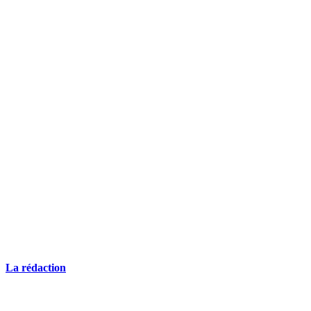
DEMANDEZ 3 DEVIS GRATUITS
COMPARATIFS EN 5 MINUTES. CLIQUEZ ICI
La rédaction