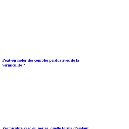
Peut-on isoler des combles perdus avec de la
vermiculite ?
Vermiculite vrac ou perlée, quelle forme d’isolant