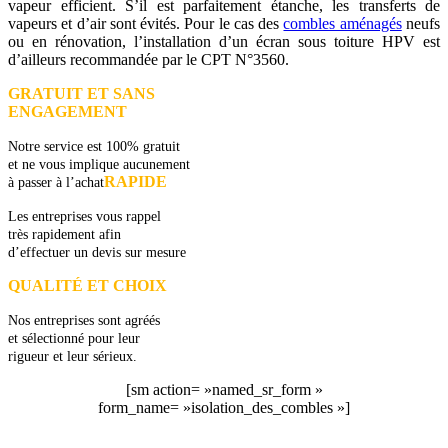
vapeur efficient. S’il est parfaitement étanche, les transferts de
vapeurs et d’air sont évités. Pour le cas des
combles aménagés
neufs
ou en rénovation, l’installation d’un écran sous toiture HPV est
d’ailleurs recommandée par le CPT N°3560.
GRATUIT ET SANS
ENGAGEMENT
Notre service est 100% gratuit
et ne vous implique aucunement
RAPIDE
à passer à l’achat
Les entreprises vous rappel
très rapidement afin
d’effectuer un devis sur mesure
QUALITÉ ET CHOIX
Nos entreprises sont agréés
et sélectionné pour leur
rigueur et leur sérieux.
[sm action= »named_sr_form »
form_name= »isolation_des_combles »]