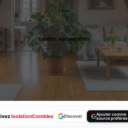
3 mars
combles aménageables
Ajouter comme
ivez
IsolationCombles
Discover
source préférée