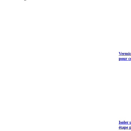
Vermicu
pour c
Isoler
étape 