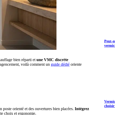
Peut-o
vermic
auffage bien réparti et
une VMC discrète
r l’agencement, voilà comment un
guide dédié
oriente
S GRATUITS
Vermicu
choisir
un poste orienté et des ouvertures bien placées.
Intégrez
ite choix et ergonomie.