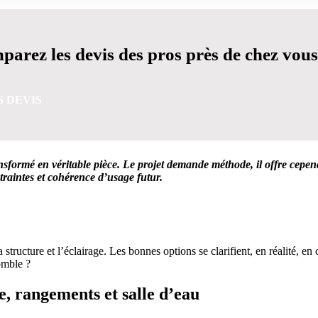
arez les devis des pros près de chez vous
S DEVIS
nsformé en véritable pièce. Le projet demande méthode, il offre cepen
traintes et cohérence d’usage futur.
VIS GRATUITES EN 5 MINUTES POUR FACILITER VOTRE
tructure et l’éclairage. Les bonnes options se clarifient, en réalité, en 
omble ?
, rangements et salle d’eau