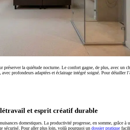
r préserver la quiétude nocturne. Le confort gagne, de plus, avec un ch
, avec profondeurs adaptées et éclairage intégré soigné. Pour détaille
 PROJETS DE CONSTRUCTION? BENEFICIEZ DES 3 DEVI
travail et esprit créatif durable
des nuisances domestiques. La productivité progresse, en somme, grâce à 
 sécurisé. Pour aller plus loin, voilà pourquoi un
dossier pratique
facil