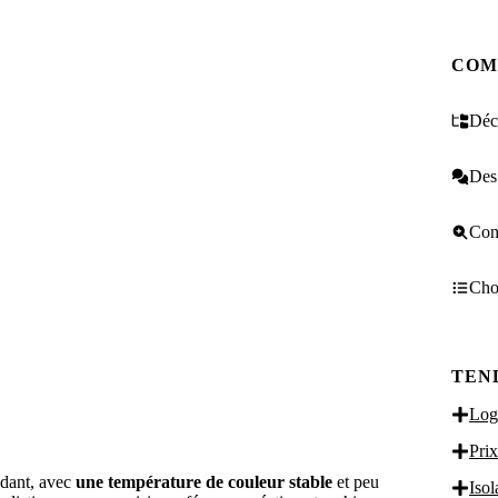
COM
Décr
Des 
Cons
Choi
TEN
Logi
Prix
ndant, avec
une température de couleur stable
et peu
Isol