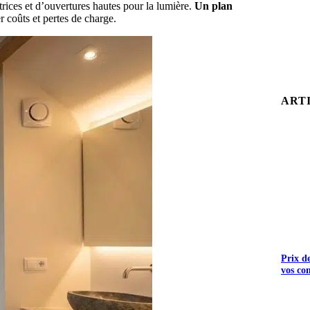
trices et d’ouvertures hautes pour la lumière.
Un plan
er coûts et pertes de charge.
ART
Prix d
vos co