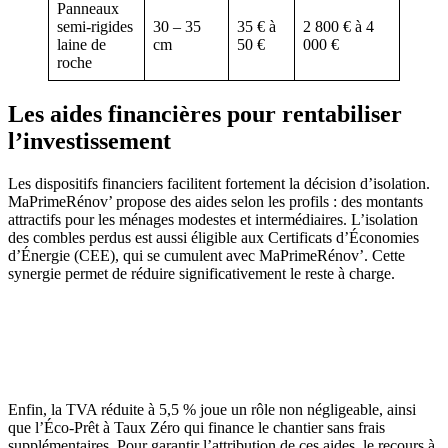
Panneaux
semi-rigides
30 – 35
35 € à
2 800 € à 4
laine de
cm
50 €
000 €
roche
Les aides financières pour rentabiliser
l’investissement
Les dispositifs financiers facilitent fortement la décision d’isolation.
MaPrimeRénov’ propose des aides selon les profils : des montants
attractifs pour les ménages modestes et intermédiaires. L’isolation
des combles perdus est aussi éligible aux Certificats d’Économies
d’Énergie (CEE), qui se cumulent avec MaPrimeRénov’. Cette
synergie permet de réduire significativement le reste à charge.
AVEZ-VOUS DES PROJETS DE
CONSTRUCTION? BENEFICIEZ DES 3 DEVIS
GRATUITS
Enfin, la TVA réduite à 5,5 % joue un rôle non négligeable, ainsi
que l’Éco-Prêt à Taux Zéro qui finance le chantier sans frais
supplémentaires. Pour garantir l’attribution de ces aides, le recours à