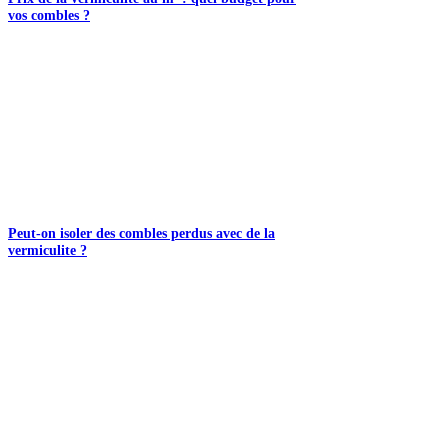
vos combles ?
Peut-on isoler des combles perdus avec de la
vermiculite ?