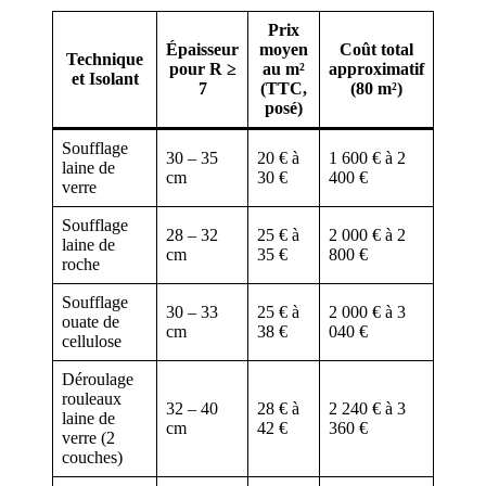
Prix
Épaisseur
moyen
Coût total
Technique
pour R ≥
au m²
approximatif
et Isolant
7
(TTC,
(80 m²)
posé)
Soufflage
30 – 35
20 € à
1 600 € à 2
laine de
cm
30 €
400 €
verre
Soufflage
28 – 32
25 € à
2 000 € à 2
laine de
cm
35 €
800 €
roche
Soufflage
30 – 33
25 € à
2 000 € à 3
ouate de
cm
38 €
040 €
cellulose
Déroulage
rouleaux
32 – 40
28 € à
2 240 € à 3
laine de
cm
42 €
360 €
verre (2
couches)