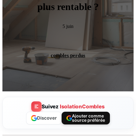
plus rentable ?
5 juin
combles perdus
Suivez
IsolationCombles
Ajouter comme
Discover
source préférée