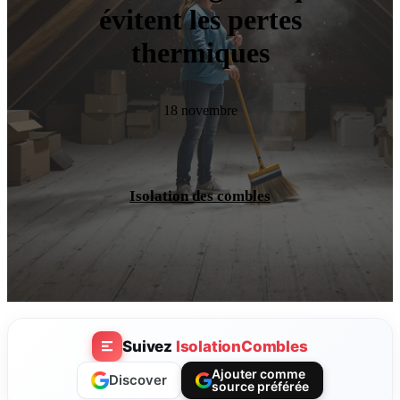
évitent les pertes
thermiques
18 novembre
Isolation des combles
Suivez
IsolationCombles
Ajouter comme
Discover
source préférée