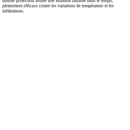
double protection assure une isolation durable dans le temps,
pleinement efficace contre les variations de température et les
infiltrations.