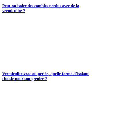
Peut-on isoler des combles perdus avec de la
vermiculite ?
Vermiculite vrac ou perlée, quelle forme d’isolant
choisir pour son grenier ?