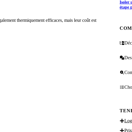
Isoler
étape 
galement thermiquement efficaces, mais leur coût est
COM
Décr
Des 
Cons
Choi
TEN
Logi
Prix