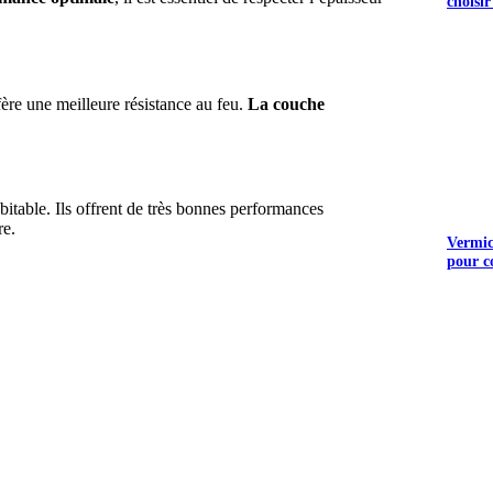
choisir
fère une meilleure résistance au feu.
La couche
itable. Ils offrent de très bonnes performances
re.
Vermicu
pour c