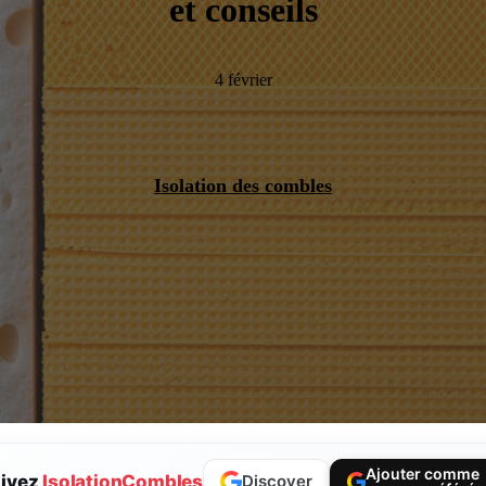
et conseils
4 février
Isolation des combles
Ajouter comme
ivez
IsolationCombles
Discover