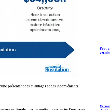
Peut-o
vermic
hacune présentant des avantages et des inconvénients.
Vermicu
mance optimale
, il est essentiel de respecter l’épaisseur