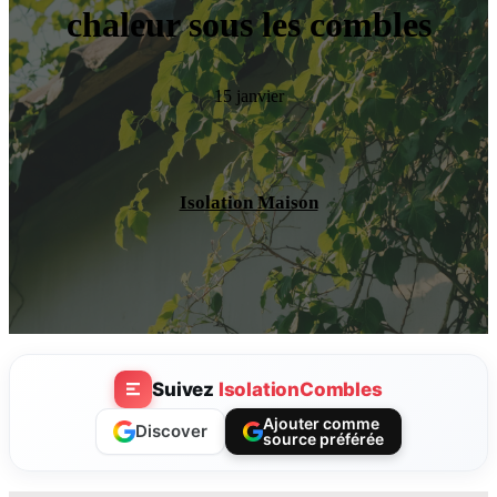
chaleur sous les combles
15 janvier
Isolation Maison
Suivez
IsolationCombles
Ajouter comme
Discover
source préférée