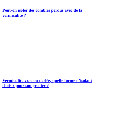
Peut-on isoler des combles perdus avec de la
vermiculite ?
Vermiculite vrac ou perlée, quelle forme d’isolant
choisir pour son grenier ?