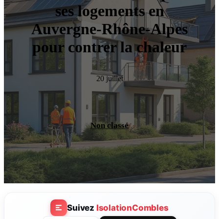
ses logements en
Auvergne-Rhône-Alpes
pour contrer la chaleur
20 juillet
Non classé
Suivez
IsolationCombles