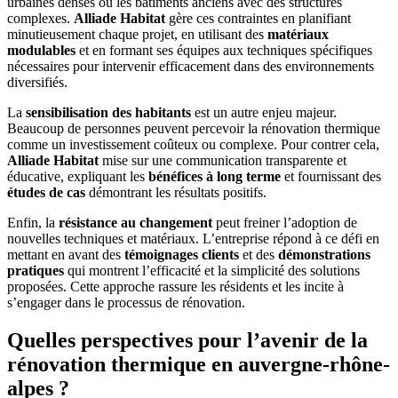
urbaines denses ou les bâtiments anciens avec des structures
complexes.
Alliade Habitat
gère ces contraintes en planifiant
minutieusement chaque projet, en utilisant des
matériaux
modulables
et en formant ses équipes aux techniques spécifiques
nécessaires pour intervenir efficacement dans des environnements
diversifiés.
La
sensibilisation des habitants
est un autre enjeu majeur.
Beaucoup de personnes peuvent percevoir la rénovation thermique
comme un investissement coûteux ou complexe. Pour contrer cela,
Alliade Habitat
mise sur une communication transparente et
éducative, expliquant les
bénéfices à long terme
et fournissant des
études de cas
démontrant les résultats positifs.
Enfin, la
résistance au changement
peut freiner l’adoption de
nouvelles techniques et matériaux. L’entreprise répond à ce défi en
mettant en avant des
témoignages clients
et des
démonstrations
pratiques
qui montrent l’efficacité et la simplicité des solutions
proposées. Cette approche rassure les résidents et les incite à
s’engager dans le processus de rénovation.
Quelles perspectives pour l’avenir de la
rénovation thermique en auvergne-rhône-
alpes ?