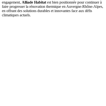
engagement,
Alliade Habitat
est bien positionnée pour continuer à
faire progresser la rénovation thermique en Auvergne-Rhône-Alpes,
en offrant des solutions durables et innovantes face aux défis
climatiques actuels.
DEMANDEZ 3 DEVIS GRATUITS
COMPARATIFS EN 5 MINUTES. CLIQUEZ ICI