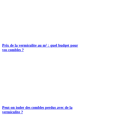
Prix de la vermiculite au m² : quel budget pour
vos combles ?
Peut-on isoler des combles perdus avec de la
vermiculite ?