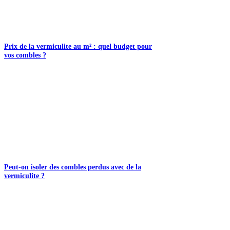
Prix de la vermiculite au m² : quel budget pour
vos combles ?
Peut-on isoler des combles perdus avec de la
vermiculite ?