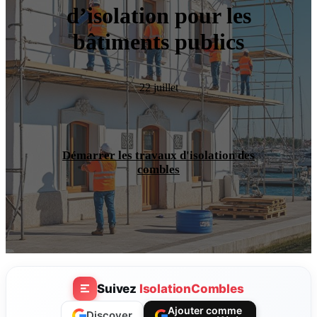
d’isolation pour les
bâtiments publics
22 juillet
Démarrer les travaux d'isolation des
combles
Suivez
IsolationCombles
Ajouter comme
Discover