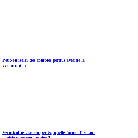
Peut-on isoler des combles perdus avec de la
vermiculite ?
Vermiculite vrac ou perlée, quelle forme d’isolant
choisir pour son grenier ?