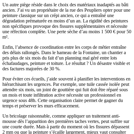
Un autre piège réside dans le choix des matériaux inadaptés au bâti
ancien. J’ai vu un propriétaire de la rue des Peupliers opter pour une
peinture classique sur un crépi ancien, ce qui a entraîné une
dégradation prématurée en moins d’un an. La rigidité des peintures
non spécifiques provoque des fissures supplémentaires et nécessite
une réfection complète. Une perte sèche d’au moins 1 500 € pour 50
m².
Enfin, l’absence de coordination entre les corps de métier entraîne
des délais rallongés. Dans le hameau de la Fontaine, un chantier a
pris plus de six mois du fait d’un planning mal géré entre lots
échafaudages, peinture et toiture. Le résultat ? Un désastre visible et
des factures majorées de 30 %.
Pour éviter ces écueils, j’aide souvent à planifier les interventions en
hiérarchisant les urgences. Par exemple, une tuile cassée isolée peut
attendre six mois, un joint de gouttière qui fuit doit être réparé sous
un mois et toute infiltration active nécessite un professionnel en
urgence sous 48h. Cette organisation claire permet de gagner du
temps et préserver les murs efficacement.
Un bricolage raisonnable, comme appliquer un traitement anti-
mousse dès l’apparition des premières taches vertes, peut suffire sur
une courte durée. Mais à partir du moment où les fissures dépassent
2 mm ou que la peinture s’écaille largement, mieux vaut consulter