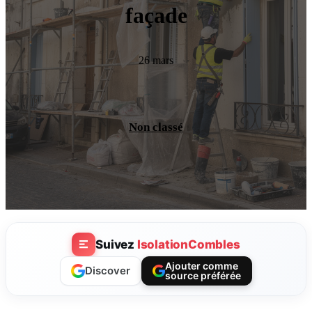
façade
26 mars
Non classé
Suivez
IsolationCombles
Ajouter comme
Discover
source préférée