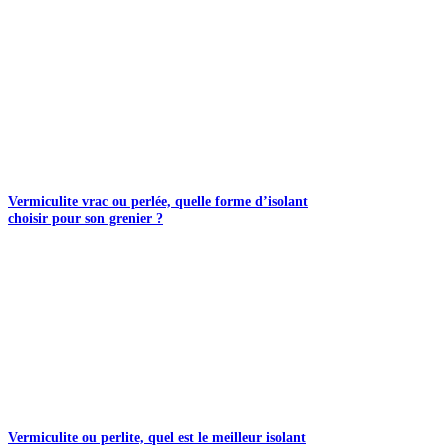
Vermiculite vrac ou perlée, quelle forme d’isolant
choisir pour son grenier ?
Vermiculite ou perlite, quel est le meilleur isolant