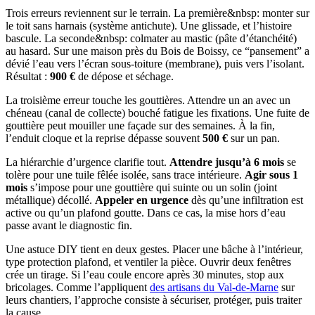
Trois erreurs reviennent sur le terrain. La première&nbsp: monter sur
le toit sans harnais (système antichute). Une glissade, et l’histoire
bascule. La seconde&nbsp: colmater au mastic (pâte d’étanchéité)
au hasard. Sur une maison près du Bois de Boissy, ce “pansement” a
dévié l’eau vers l’écran sous-toiture (membrane), puis vers l’isolant.
Résultat :
900 €
de dépose et séchage.
La troisième erreur touche les gouttières. Attendre un an avec un
chéneau (canal de collecte) bouché fatigue les fixations. Une fuite de
gouttière peut mouiller une façade sur des semaines. À la fin,
l’enduit cloque et la reprise dépasse souvent
500 €
sur un pan.
La hiérarchie d’urgence clarifie tout.
Attendre jusqu’à 6 mois
se
tolère pour une tuile fêlée isolée, sans trace intérieure.
Agir sous 1
mois
s’impose pour une gouttière qui suinte ou un solin (joint
métallique) décollé.
Appeler en urgence
dès qu’une infiltration est
active ou qu’un plafond goutte. Dans ce cas, la mise hors d’eau
passe avant le diagnostic fin.
Une astuce DIY tient en deux gestes. Placer une bâche à l’intérieur,
type protection plafond, et ventiler la pièce. Ouvrir deux fenêtres
crée un tirage. Si l’eau coule encore après 30 minutes, stop aux
bricolages. Comme l’appliquent
des artisans du Val-de-Marne
sur
leurs chantiers, l’approche consiste à sécuriser, protéger, puis traiter
la cause.