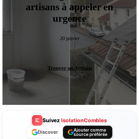
artisans à appeler en
urgence
20 janvier
Trouver un Artisan
Suivez
IsolationCombles
Ajouter comme
Discover
source préférée