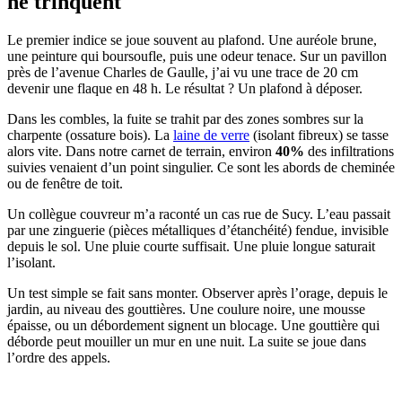
ne trinquent
Le premier indice se joue souvent au plafond. Une auréole brune,
une peinture qui boursoufle, puis une odeur tenace. Sur un pavillon
près de l’avenue Charles de Gaulle, j’ai vu une trace de 20 cm
devenir une flaque en 48 h. Le résultat ? Un plafond à déposer.
Dans les combles, la fuite se trahit par des zones sombres sur la
charpente (ossature bois). La
laine de verre
(isolant fibreux) se tasse
alors vite. Dans notre carnet de terrain, environ
40%
des infiltrations
suivies venaient d’un point singulier. Ce sont les abords de cheminée
ou de fenêtre de toit.
Un collègue couvreur m’a raconté un cas rue de Sucy. L’eau passait
par une zinguerie (pièces métalliques d’étanchéité) fendue, invisible
depuis le sol. Une pluie courte suffisait. Une pluie longue saturait
l’isolant.
Un test simple se fait sans monter. Observer après l’orage, depuis le
jardin, au niveau des gouttières. Une coulure noire, une mousse
épaisse, ou un débordement signent un blocage. Une gouttière qui
déborde peut mouiller un mur en une nuit. La suite se joue dans
l’ordre des appels.