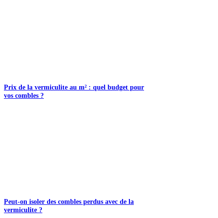
Prix de la vermiculite au m² : quel budget pour
vos combles ?
Peut-on isoler des combles perdus avec de la
vermiculite ?