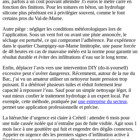
ans, parfois à un coût pouvant atteindre 35 euros le mètre carré en
fonction des finitions. Pour les toitures en béton, un hydrofuge
silicone plus pénétrant est à privilégier souvent, comme le font
certains pros du Val-de-Marne.
Autre piège : négliger les conditions météorologiques lors de
l’application. Sous un vent fort ou avant une pluie annoncée, le
séchage est perturbé, ce qui compromet l’adhérence. Par expérience
dans le quartier Champigny-sur-Marne limitrophe, une pause forcée
de 48 heures en cas de mauvaise météo est la norme pour garantir un
résultat durable et éviter des infiltrations d’eau sur le long terme.
Enfin, déplacer l’avis vers une intervention DIY (do-it-yourself)
excessive peut s’avérer dangereux. Récemment, autour de la rue du
Bac, j’ai vu un amateur utiliser un nettoyeur haute pression trop
puissant. Il a détérioré plusieurs tuiles et réduit fortement leur
capacité à repousser l’eau. Sauf pour un simple nettoyage léger, il
vaut mieux confier le traitement hydrofuge à un expert local. Par
exemple, cette méthode, pratiquée par
une entreprise du secteur
,
permet une application professionnelle et précise.
La hiérarchie d’urgence est claire à Créteil : attendre 6 mois pour
une tuile cassée isolée qui n’entraîne pas de fuite visible. Agir sous 1
mois face à une gouttière qui fuit et engendre des dégâts connexes.
Appeler en urgence dès les premiers signes d’infiltration active à