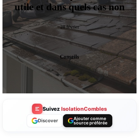
utile et dans quels cas non
28 février
Conseils
Suivez
IsolationCombles
Ajouter comme
Discover
source préférée