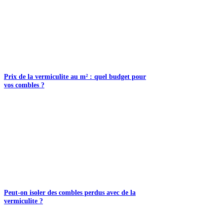
Prix de la vermiculite au m² : quel budget pour
vos combles ?
Peut-on isoler des combles perdus avec de la
vermiculite ?