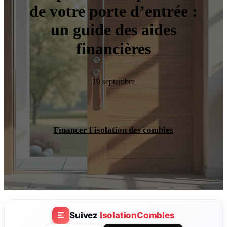
de votre porte d’entrée :
un guide des aides
financières
19 septembre
Financer l'isolation des combles
Suivez
IsolationCombles