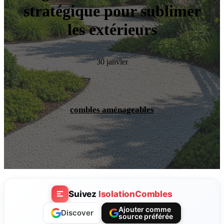
stratégique pour sublimer
les extérieurs
30 janvier
combles aménageables
Suivez
IsolationCombles
Ajouter comme
Discover
source préférée