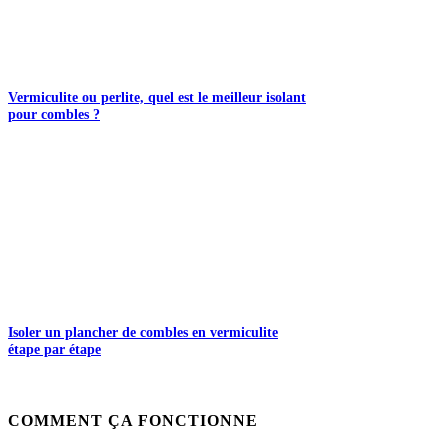
Vermiculite ou perlite, quel est le meilleur isolant
pour combles ?
Isoler un plancher de combles en vermiculite
étape par étape
COMMENT ÇA FONCTIONNE