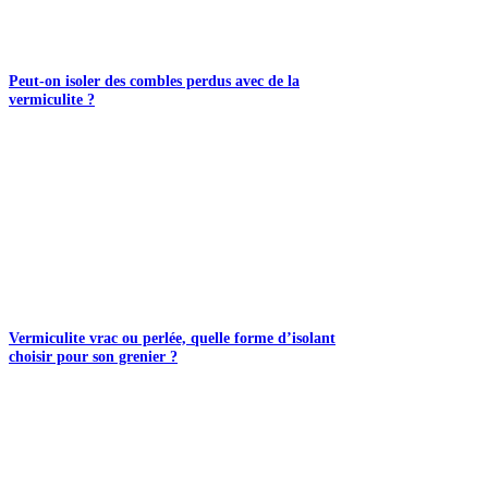
Peut-on isoler des combles perdus avec de la
vermiculite ?
Vermiculite vrac ou perlée, quelle forme d’isolant
choisir pour son grenier ?